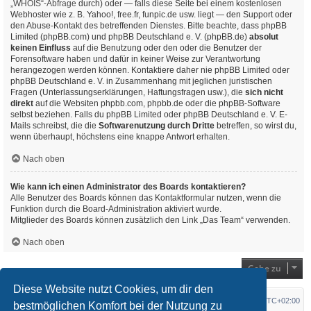
„WHOIS“-Abfrage
durch) oder — falls diese Seite bei einem kostenlosen
Webhoster wie z. B. Yahoo!, free.fr, funpic.de usw. liegt — den Support oder
den Abuse-Kontakt des betreffenden Dienstes. Bitte beachte, dass phpBB
Limited (phpBB.com) und phpBB Deutschland e. V. (phpBB.de)
absolut
keinen Einfluss
auf die Benutzung oder den oder die Benutzer der
Forensoftware haben und dafür in keiner Weise zur Verantwortung
herangezogen werden können. Kontaktiere daher nie phpBB Limited oder
phpBB Deutschland e. V. in Zusammenhang mit jeglichen juristischen
Fragen (Unterlassungserklärungen, Haftungsfragen usw.), die
sich nicht
direkt
auf die Websiten phpbb.com, phpbb.de oder die phpBB-Software
selbst beziehen. Falls du phpBB Limited oder phpBB Deutschland e. V. E-
Mails schreibst, die die
Softwarenutzung durch Dritte
betreffen, so wirst du,
wenn überhaupt, höchstens eine knappe Antwort erhalten.
Nach oben
Wie kann ich einen Administrator des Boards kontaktieren?
Alle Benutzer des Boards können das Kontaktformular nutzen, wenn die
Funktion durch die Board-Administration aktiviert wurde.
Mitglieder des Boards können zusätzlich den Link „Das Team“ verwenden.
Nach oben
Gehe zu
Diese Website nutzt Cookies, um dir den
Startseite
Foren-Übersicht
Alle Zeiten sind
UTC+02:00
bestmöglichen Komfort bei der Nutzung zu