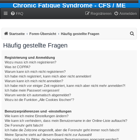
Chronic Fatigue Syndrome - CFS / ME
Forum
FAQ
Registrieren
Anmelden
S
Startseite
Foren-Übersicht
Häufig gestellte Fragen
u
Häufig gestellte Fragen
c
h
Registrierung und Anmeldung
Wozu muss ich mich registrieren?
e
Was ist COPPA?
Warum kann ich mich nicht registrieren?
Ich habe mich registriert, kann mich aber nicht anmelden!
Warum kann ich mich nicht anmelden?
Ich habe mich vor einiger Zeit registriert, kann mich aber nicht mehr anmelden?!
Ich habe mein Passwort vergessen!
Warum werde ich automatisch abgemeldet?
Wozu ist die Funktion „Alle Cookies löschen“?
Benutzerpräferenzen und -einstellungen
Wie kann ich meine Einstellungen ändern?
Wie kann ich verhindern, dass mein Benutzername in der Online-Liste auftaucht?
Die Forenuhr geht falsch!
Ich habe die Zeitzone eingestellt, aber die Forenuhr geht immer noch falsch!
Meine Sprache steht auf diesem Board nicht zur Auswahl!
Was sind das für Bilder, die bei meinem Benutzernamen angezeigt werden?