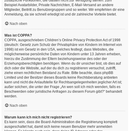
zusätzliche Funktionen, die Gästen nicht zur Verfügung stehen: zum
Beispiel Avatarbilder, Private Nachrichten, E-Mail-Versand an andere
Mitglieder, Beitritt zu Benutzergruppen und so weiter. Wir empfehlen dir eine
Anmeldung, da sie schnell erledigt ist und dir zahlreiche Vorteile bietet.
Nach oben
Was ist COPPA?
COPPA, ausgeschrieben Children’s Online Privacy Protection Act of 1998
(deutsch: Gesetz zum Schutz der Privatsphäre von Kindern im Internet von
1998) ist ein Gesetz in den USA, welches festlegt, dass Websites, die
möglicherweise persönliche Daten von Kindern unter 13 Jahren erheben,
hierzu die Zustimmung der Eltern beziehungsweise des oder der
Erziehungsberechtigten benötigen. Wenn du dir unsicher bist, ob dies auf
dich oder die Website, auf der du dich zu registrieren versuchst, zutrifft,
ziehe einen rechtlichen Beistand zu Rate. Bitte beachte, dass phpBB
Limited und der Besitzer dieses Boards keine Rechtsberatung anbieten
kann und nicht die Anlaufstelle für Rechtsangelegenheiten jeglicher Art ist;
außer solchen, die unter der Frage „An wen soll ich mich wenden, falls es
Beschwerden oder juristische Anfragen zu diesem Forum gibt?“ behandelt
werden.
Nach oben
Warum kann ich mich nicht registrieren?
Es kann sein, dass die Board-Administration die Registrierung komplett
ausgeschaltet hat, damit sich keine neuen Benutzer mehr anmelden