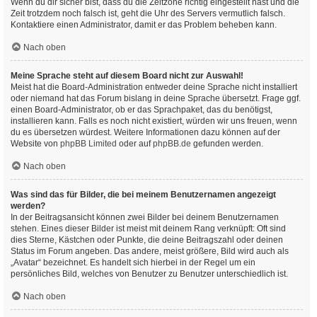
Wenn du dir sicher bist, dass du die Zeitzone richtig eingestellt hast und die
Zeit trotzdem noch falsch ist, geht die Uhr des Servers vermutlich falsch.
Kontaktiere einen Administrator, damit er das Problem beheben kann.
Nach oben
Meine Sprache steht auf diesem Board nicht zur Auswahl!
Meist hat die Board-Administration entweder deine Sprache nicht installiert
oder niemand hat das Forum bislang in deine Sprache übersetzt. Frage ggf.
einen Board-Administrator, ob er das Sprachpaket, das du benötigst,
installieren kann. Falls es noch nicht existiert, würden wir uns freuen, wenn
du es übersetzen würdest. Weitere Informationen dazu können auf der
Website von
phpBB Limited
oder auf
phpBB.de
gefunden werden.
Nach oben
Was sind das für Bilder, die bei meinem Benutzernamen angezeigt
werden?
In der Beitragsansicht können zwei Bilder bei deinem Benutzernamen
stehen. Eines dieser Bilder ist meist mit deinem Rang verknüpft: Oft sind
dies Sterne, Kästchen oder Punkte, die deine Beitragszahl oder deinen
Status im Forum angeben. Das andere, meist größere, Bild wird auch als
„Avatar“ bezeichnet. Es handelt sich hierbei in der Regel um ein
persönliches Bild, welches von Benutzer zu Benutzer unterschiedlich ist.
Nach oben