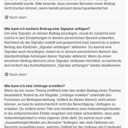
überarbeitet wurde. Bitte beachte, dass normale Benutzer einen Beitrag
nicht löschen können, wenn bereits jemand darauf geantwortet hat.
Nach oben
Wie kann ich meinem Beitrag eine Signatur anfügen?
Um eine Signatur an deinen Beitrag anzufügen, musst du zunächst eine
solche in den Einstellungen in deinem persönlichen Bereich entwerfen.
Nachdem du die Signatur erstellt und gespeichert hast, kannst du in jedem
Beitrag das Kästchen „Signatur anhängen“ aktivieren. Du kannst eine
Signatur auch hinzufügen, indem du in deinem persönlichen Bereich das
standardmäßige Anhängen deiner Signatur aktivierst. Wenn du einen
einzelnen Beitrag dennoch ohne Signatur verfassen möchtest, so kannst du
dort einfach das Kontrollkästchen „Signatur anhängen“ wieder deaktivieren.
Nach oben
Wie kann ich eine Umfrage erstellen?
Wenn du ein neues Thema eröffnest oder den ersten Beitrag eines Themas
bearbeitest, findest du ein Register „Umfrage erstellen“ unterhalb des
Formulars zur Beitragserstellung. Solltest du diesen Bereich nicht sehen
können, so hast du wahrscheinlich nicht die Berechtigung, Umfragen zu
erstellen. Du solltest einen Titel und mindestens zwei Antwortmöglichkeiten
in die entsprechenden Felder eingeben und dabei sicherstellen, dass jede
Antwortmöglichkeit in einer eigenen Zeile steht. Du kannst auch unter
„Auswahlmöglichkeiten pro Benutzer“ festlegen, wie viele Optionen ein
Benutzer auswählen kann, welches Zeitlimit für die Umfrage gilt (0 bedeutet