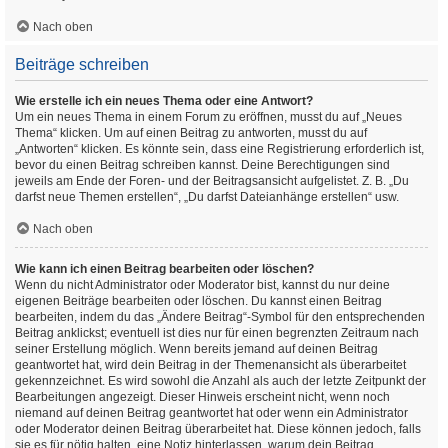
Nach oben
Beiträge schreiben
Wie erstelle ich ein neues Thema oder eine Antwort?
Um ein neues Thema in einem Forum zu eröffnen, musst du auf „Neues
Thema“ klicken. Um auf einen Beitrag zu antworten, musst du auf
„Antworten“ klicken. Es könnte sein, dass eine Registrierung erforderlich ist,
bevor du einen Beitrag schreiben kannst. Deine Berechtigungen sind
jeweils am Ende der Foren- und der Beitragsansicht aufgelistet. Z. B. „Du
darfst neue Themen erstellen“, „Du darfst Dateianhänge erstellen“ usw.
Nach oben
Wie kann ich einen Beitrag bearbeiten oder löschen?
Wenn du nicht Administrator oder Moderator bist, kannst du nur deine
eigenen Beiträge bearbeiten oder löschen. Du kannst einen Beitrag
bearbeiten, indem du das „Ändere Beitrag“-Symbol für den entsprechenden
Beitrag anklickst; eventuell ist dies nur für einen begrenzten Zeitraum nach
seiner Erstellung möglich. Wenn bereits jemand auf deinen Beitrag
geantwortet hat, wird dein Beitrag in der Themenansicht als überarbeitet
gekennzeichnet. Es wird sowohl die Anzahl als auch der letzte Zeitpunkt der
Bearbeitungen angezeigt. Dieser Hinweis erscheint nicht, wenn noch
niemand auf deinen Beitrag geantwortet hat oder wenn ein Administrator
oder Moderator deinen Beitrag überarbeitet hat. Diese können jedoch, falls
sie es für nötig halten, eine Notiz hinterlassen, warum dein Beitrag