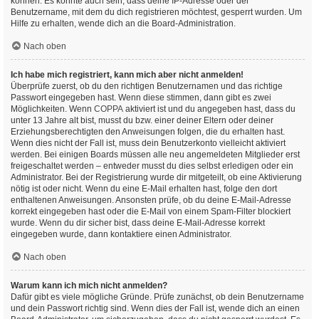
können. Es könnte auch sein, dass deine IP-Adresse oder der
Benutzername, mit dem du dich registrieren möchtest, gesperrt wurden. Um
Hilfe zu erhalten, wende dich an die Board-Administration.
Nach oben
Ich habe mich registriert, kann mich aber nicht anmelden!
Überprüfe zuerst, ob du den richtigen Benutzernamen und das richtige
Passwort eingegeben hast. Wenn diese stimmen, dann gibt es zwei
Möglichkeiten. Wenn
COPPA
aktiviert ist und du angegeben hast, dass du
unter 13 Jahre alt bist, musst du bzw. einer deiner Eltern oder deiner
Erziehungsberechtigten den Anweisungen folgen, die du erhalten hast.
Wenn dies nicht der Fall ist, muss dein Benutzerkonto vielleicht aktiviert
werden. Bei einigen Boards müssen alle neu angemeldeten Mitglieder erst
freigeschaltet werden – entweder musst du dies selbst erledigen oder ein
Administrator. Bei der Registrierung wurde dir mitgeteilt, ob eine Aktivierung
nötig ist oder nicht. Wenn du eine E-Mail erhalten hast, folge den dort
enthaltenen Anweisungen. Ansonsten prüfe, ob du deine E-Mail-Adresse
korrekt eingegeben hast oder die E-Mail von einem Spam-Filter blockiert
wurde. Wenn du dir sicher bist, dass deine E-Mail-Adresse korrekt
eingegeben wurde, dann kontaktiere einen Administrator.
Nach oben
Warum kann ich mich nicht anmelden?
Dafür gibt es viele mögliche Gründe. Prüfe zunächst, ob dein Benutzername
und dein Passwort richtig sind. Wenn dies der Fall ist, wende dich an einen