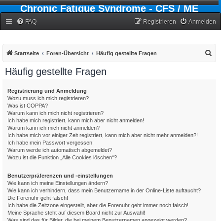
Chronic Fatigue Syndrome - CFS / ME
Forum
FAQ
Registrieren
Anmelden
S
Startseite
Foren-Übersicht
Häufig gestellte Fragen
u
Häufig gestellte Fragen
c
h
Registrierung und Anmeldung
Wozu muss ich mich registrieren?
e
Was ist COPPA?
Warum kann ich mich nicht registrieren?
Ich habe mich registriert, kann mich aber nicht anmelden!
Warum kann ich mich nicht anmelden?
Ich habe mich vor einiger Zeit registriert, kann mich aber nicht mehr anmelden?!
Ich habe mein Passwort vergessen!
Warum werde ich automatisch abgemeldet?
Wozu ist die Funktion „Alle Cookies löschen“?
Benutzerpräferenzen und -einstellungen
Wie kann ich meine Einstellungen ändern?
Wie kann ich verhindern, dass mein Benutzername in der Online-Liste auftaucht?
Die Forenuhr geht falsch!
Ich habe die Zeitzone eingestellt, aber die Forenuhr geht immer noch falsch!
Meine Sprache steht auf diesem Board nicht zur Auswahl!
Was sind das für Bilder, die bei meinem Benutzernamen angezeigt werden?