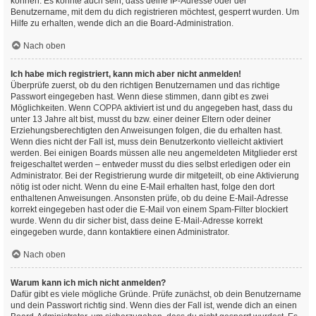
können. Es könnte auch sein, dass deine IP-Adresse oder der
Benutzername, mit dem du dich registrieren möchtest, gesperrt wurden. Um
Hilfe zu erhalten, wende dich an die Board-Administration.
Nach oben
Ich habe mich registriert, kann mich aber nicht anmelden!
Überprüfe zuerst, ob du den richtigen Benutzernamen und das richtige
Passwort eingegeben hast. Wenn diese stimmen, dann gibt es zwei
Möglichkeiten. Wenn
COPPA
aktiviert ist und du angegeben hast, dass du
unter 13 Jahre alt bist, musst du bzw. einer deiner Eltern oder deiner
Erziehungsberechtigten den Anweisungen folgen, die du erhalten hast.
Wenn dies nicht der Fall ist, muss dein Benutzerkonto vielleicht aktiviert
werden. Bei einigen Boards müssen alle neu angemeldeten Mitglieder erst
freigeschaltet werden – entweder musst du dies selbst erledigen oder ein
Administrator. Bei der Registrierung wurde dir mitgeteilt, ob eine Aktivierung
nötig ist oder nicht. Wenn du eine E-Mail erhalten hast, folge den dort
enthaltenen Anweisungen. Ansonsten prüfe, ob du deine E-Mail-Adresse
korrekt eingegeben hast oder die E-Mail von einem Spam-Filter blockiert
wurde. Wenn du dir sicher bist, dass deine E-Mail-Adresse korrekt
eingegeben wurde, dann kontaktiere einen Administrator.
Nach oben
Warum kann ich mich nicht anmelden?
Dafür gibt es viele mögliche Gründe. Prüfe zunächst, ob dein Benutzername
und dein Passwort richtig sind. Wenn dies der Fall ist, wende dich an einen