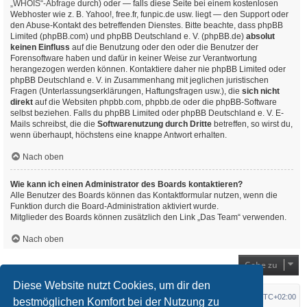
„WHOIS“-Abfrage
durch) oder — falls diese Seite bei einem kostenlosen
Webhoster wie z. B. Yahoo!, free.fr, funpic.de usw. liegt — den Support oder
den Abuse-Kontakt des betreffenden Dienstes. Bitte beachte, dass phpBB
Limited (phpBB.com) und phpBB Deutschland e. V. (phpBB.de)
absolut
keinen Einfluss
auf die Benutzung oder den oder die Benutzer der
Forensoftware haben und dafür in keiner Weise zur Verantwortung
herangezogen werden können. Kontaktiere daher nie phpBB Limited oder
phpBB Deutschland e. V. in Zusammenhang mit jeglichen juristischen
Fragen (Unterlassungserklärungen, Haftungsfragen usw.), die
sich nicht
direkt
auf die Websiten phpbb.com, phpbb.de oder die phpBB-Software
selbst beziehen. Falls du phpBB Limited oder phpBB Deutschland e. V. E-
Mails schreibst, die die
Softwarenutzung durch Dritte
betreffen, so wirst du,
wenn überhaupt, höchstens eine knappe Antwort erhalten.
Nach oben
Wie kann ich einen Administrator des Boards kontaktieren?
Alle Benutzer des Boards können das Kontaktformular nutzen, wenn die
Funktion durch die Board-Administration aktiviert wurde.
Mitglieder des Boards können zusätzlich den Link „Das Team“ verwenden.
Nach oben
Gehe zu
Diese Website nutzt Cookies, um dir den
Startseite
Foren-Übersicht
Alle Zeiten sind
UTC+02:00
bestmöglichen Komfort bei der Nutzung zu