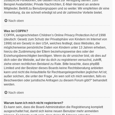
zusätzliche Funktionen, die Gästen nicht zur Verfügung stehen: zum
Beispiel Avatarbilder, Private Nachrichten, E-Mail-Versand an andere
Mitglieder, Beitritt zu Benutzergruppen und so weiter. Wir empfehlen dir eine
Anmeldung, da sie schnell erledigt ist und dir zahlreiche Vorteile bietet.
Nach oben
Was ist COPPA?
COPPA, ausgeschrieben Children’s Online Privacy Protection Act of 1998
(deutsch: Gesetz zum Schutz der Privatsphäre von Kindern im Internet von
1998) ist ein Gesetz in den USA, welches festlegt, dass Websites, die
möglicherweise persönliche Daten von Kindern unter 13 Jahren erheben,
hierzu die Zustimmung der Eltern beziehungsweise des oder der
Erziehungsberechtigten benötigen. Wenn du dir unsicher bist, ob dies auf
dich oder die Website, auf der du dich zu registrieren versuchst, zutrifft,
ziehe einen rechtlichen Beistand zu Rate. Bitte beachte, dass phpBB
Limited und der Besitzer dieses Boards keine Rechtsberatung anbieten
kann und nicht die Anlaufstelle für Rechtsangelegenheiten jeglicher Art ist;
außer solchen, die unter der Frage „An wen soll ich mich wenden, falls es
Beschwerden oder juristische Anfragen zu diesem Forum gibt?“ behandelt
werden.
Nach oben
Warum kann ich mich nicht registrieren?
Es kann sein, dass die Board-Administration die Registrierung komplett
ausgeschaltet hat, damit sich keine neuen Benutzer mehr anmelden