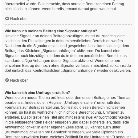
überarbeitet wurde. Bitte beachte, dass normale Benutzer einen Beitrag
nicht löschen können, wenn bereits jemand darauf geantwortet hat.
Nach oben
Wie kann ich meinem Beitrag eine Signatur anfügen?
Um eine Signatur an deinen Beitrag anzufügen, musst du zunächst eine
solche in den Einstellungen in deinem persönlichen Bereich entwerfen.
Nachdem du die Signatur erstellt und gespeichert hast, kannst du in jedem
Beitrag das Kästchen „Signatur anhängen“ aktivieren. Du kannst eine
Signatur auch hinzufügen, indem du in deinem persönlichen Bereich das
standardmäßige Anhängen deiner Signatur aktivierst. Wenn du einen
einzelnen Beitrag dennoch ohne Signatur verfassen möchtest, so kannst du
dort einfach das Kontrollkästchen „Signatur anhängen“ wieder deaktivieren.
Nach oben
Wie kann ich eine Umfrage erstellen?
Wenn du ein neues Thema eröffnest oder den ersten Beitrag eines Themas
bearbeitest, findest du ein Register „Umfrage erstellen“ unterhalb des
Formulars zur Beitragserstellung. Solltest du diesen Bereich nicht sehen
können, so hast du wahrscheinlich nicht die Berechtigung, Umfragen zu
erstellen. Du solltest einen Titel und mindestens zwei Antwortmöglichkeiten
in die entsprechenden Felder eingeben und dabei sicherstellen, dass jede
Antwortmöglichkeit in einer eigenen Zeile steht. Du kannst auch unter
„Auswahlmöglichkeiten pro Benutzer“ festlegen, wie viele Optionen ein
Benutzer auswählen kann, welches Zeitlimit für die Umfrage gilt (0 bedeutet