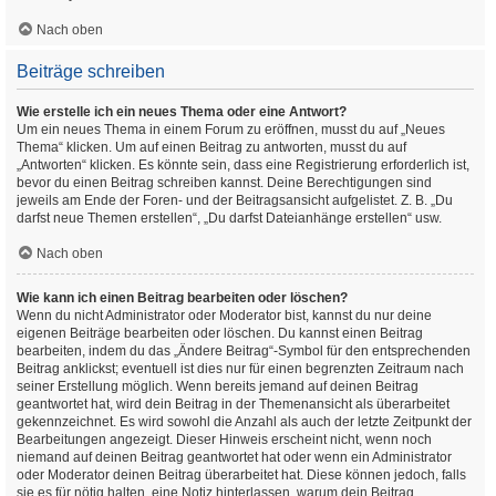
Nach oben
Beiträge schreiben
Wie erstelle ich ein neues Thema oder eine Antwort?
Um ein neues Thema in einem Forum zu eröffnen, musst du auf „Neues
Thema“ klicken. Um auf einen Beitrag zu antworten, musst du auf
„Antworten“ klicken. Es könnte sein, dass eine Registrierung erforderlich ist,
bevor du einen Beitrag schreiben kannst. Deine Berechtigungen sind
jeweils am Ende der Foren- und der Beitragsansicht aufgelistet. Z. B. „Du
darfst neue Themen erstellen“, „Du darfst Dateianhänge erstellen“ usw.
Nach oben
Wie kann ich einen Beitrag bearbeiten oder löschen?
Wenn du nicht Administrator oder Moderator bist, kannst du nur deine
eigenen Beiträge bearbeiten oder löschen. Du kannst einen Beitrag
bearbeiten, indem du das „Ändere Beitrag“-Symbol für den entsprechenden
Beitrag anklickst; eventuell ist dies nur für einen begrenzten Zeitraum nach
seiner Erstellung möglich. Wenn bereits jemand auf deinen Beitrag
geantwortet hat, wird dein Beitrag in der Themenansicht als überarbeitet
gekennzeichnet. Es wird sowohl die Anzahl als auch der letzte Zeitpunkt der
Bearbeitungen angezeigt. Dieser Hinweis erscheint nicht, wenn noch
niemand auf deinen Beitrag geantwortet hat oder wenn ein Administrator
oder Moderator deinen Beitrag überarbeitet hat. Diese können jedoch, falls
sie es für nötig halten, eine Notiz hinterlassen, warum dein Beitrag