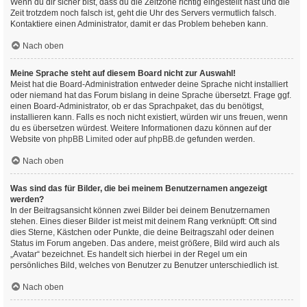
Wenn du dir sicher bist, dass du die Zeitzone richtig eingestellt hast und die
Zeit trotzdem noch falsch ist, geht die Uhr des Servers vermutlich falsch.
Kontaktiere einen Administrator, damit er das Problem beheben kann.
Nach oben
Meine Sprache steht auf diesem Board nicht zur Auswahl!
Meist hat die Board-Administration entweder deine Sprache nicht installiert
oder niemand hat das Forum bislang in deine Sprache übersetzt. Frage ggf.
einen Board-Administrator, ob er das Sprachpaket, das du benötigst,
installieren kann. Falls es noch nicht existiert, würden wir uns freuen, wenn
du es übersetzen würdest. Weitere Informationen dazu können auf der
Website von
phpBB Limited
oder auf
phpBB.de
gefunden werden.
Nach oben
Was sind das für Bilder, die bei meinem Benutzernamen angezeigt
werden?
In der Beitragsansicht können zwei Bilder bei deinem Benutzernamen
stehen. Eines dieser Bilder ist meist mit deinem Rang verknüpft: Oft sind
dies Sterne, Kästchen oder Punkte, die deine Beitragszahl oder deinen
Status im Forum angeben. Das andere, meist größere, Bild wird auch als
„Avatar“ bezeichnet. Es handelt sich hierbei in der Regel um ein
persönliches Bild, welches von Benutzer zu Benutzer unterschiedlich ist.
Nach oben