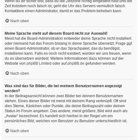
Wenn du dir sicher bist, dass du die Zeitzone richtig eingestellt hast und die
Zeit trotzdem noch falsch ist, geht die Uhr des Servers vermutlich falsch.
Kontaktiere einen Administrator, damit er das Problem beheben kann.
Nach oben
Meine Sprache steht auf diesem Board nicht zur Auswahl!
Meist hat die Board-Administration entweder deine Sprache nicht installiert
oder niemand hat das Forum bislang in deine Sprache übersetzt. Frage ggf.
einen Board-Administrator, ob er das Sprachpaket, das du benötigst,
installieren kann. Falls es noch nicht existiert, würden wir uns freuen, wenn
du es übersetzen würdest. Weitere Informationen dazu können auf der
Website von
phpBB Limited
oder auf
phpBB.de
gefunden werden.
Nach oben
Was sind das für Bilder, die bei meinem Benutzernamen angezeigt
werden?
In der Beitragsansicht können zwei Bilder bei deinem Benutzernamen
stehen. Eines dieser Bilder ist meist mit deinem Rang verknüpft: Oft sind
dies Sterne, Kästchen oder Punkte, die deine Beitragszahl oder deinen
Status im Forum angeben. Das andere, meist größere, Bild wird auch als
„Avatar“ bezeichnet. Es handelt sich hierbei in der Regel um ein
persönliches Bild, welches von Benutzer zu Benutzer unterschiedlich ist.
Nach oben