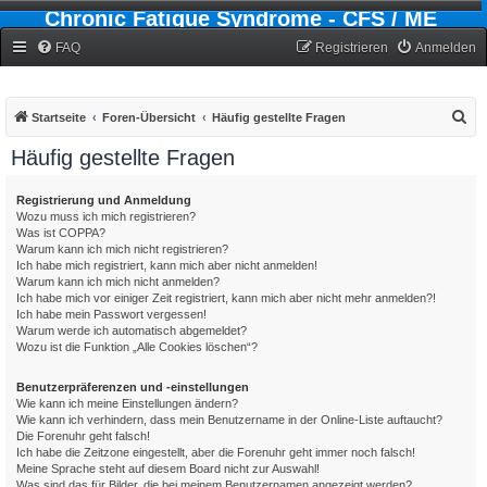
Chronic Fatigue Syndrome - CFS / ME
Forum
FAQ
Registrieren
Anmelden
S
Startseite
Foren-Übersicht
Häufig gestellte Fragen
u
Häufig gestellte Fragen
c
h
Registrierung und Anmeldung
Wozu muss ich mich registrieren?
e
Was ist COPPA?
Warum kann ich mich nicht registrieren?
Ich habe mich registriert, kann mich aber nicht anmelden!
Warum kann ich mich nicht anmelden?
Ich habe mich vor einiger Zeit registriert, kann mich aber nicht mehr anmelden?!
Ich habe mein Passwort vergessen!
Warum werde ich automatisch abgemeldet?
Wozu ist die Funktion „Alle Cookies löschen“?
Benutzerpräferenzen und -einstellungen
Wie kann ich meine Einstellungen ändern?
Wie kann ich verhindern, dass mein Benutzername in der Online-Liste auftaucht?
Die Forenuhr geht falsch!
Ich habe die Zeitzone eingestellt, aber die Forenuhr geht immer noch falsch!
Meine Sprache steht auf diesem Board nicht zur Auswahl!
Was sind das für Bilder, die bei meinem Benutzernamen angezeigt werden?