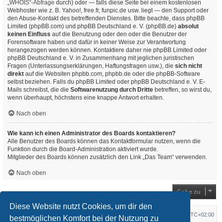
„WHOIS“-Abfrage
durch) oder — falls diese Seite bei einem kostenlosen
Webhoster wie z. B. Yahoo!, free.fr, funpic.de usw. liegt — den Support oder
den Abuse-Kontakt des betreffenden Dienstes. Bitte beachte, dass phpBB
Limited (phpBB.com) und phpBB Deutschland e. V. (phpBB.de)
absolut
keinen Einfluss
auf die Benutzung oder den oder die Benutzer der
Forensoftware haben und dafür in keiner Weise zur Verantwortung
herangezogen werden können. Kontaktiere daher nie phpBB Limited oder
phpBB Deutschland e. V. in Zusammenhang mit jeglichen juristischen
Fragen (Unterlassungserklärungen, Haftungsfragen usw.), die
sich nicht
direkt
auf die Websiten phpbb.com, phpbb.de oder die phpBB-Software
selbst beziehen. Falls du phpBB Limited oder phpBB Deutschland e. V. E-
Mails schreibst, die die
Softwarenutzung durch Dritte
betreffen, so wirst du,
wenn überhaupt, höchstens eine knappe Antwort erhalten.
Nach oben
Wie kann ich einen Administrator des Boards kontaktieren?
Alle Benutzer des Boards können das Kontaktformular nutzen, wenn die
Funktion durch die Board-Administration aktiviert wurde.
Mitglieder des Boards können zusätzlich den Link „Das Team“ verwenden.
Nach oben
Gehe zu
Diese Website nutzt Cookies, um dir den
Startseite
Foren-Übersicht
Alle Zeiten sind
UTC+02:00
bestmöglichen Komfort bei der Nutzung zu