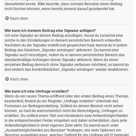
überarbeitet wurde. Bitte beachte, dass normale Benutzer einen Beitrag
nicht löschen können, wenn bereits jemand darauf geantwortet hat.
Nach oben
Wie kann ich meinem Beitrag eine Signatur anfügen?
Um eine Signatur an deinen Beitrag anzufügen, musst du zunächst eine
solche in den Einstellungen in deinem persönlichen Bereich entwerfen.
Nachdem du die Signatur erstellt und gespeichert hast, kannst du in jedem
Beitrag das Kästchen „Signatur anhängen“ aktivieren. Du kannst eine
Signatur auch hinzufügen, indem du in deinem persönlichen Bereich das
standardmäßige Anhängen deiner Signatur aktivierst. Wenn du einen
einzelnen Beitrag dennoch ohne Signatur verfassen möchtest, so kannst du
dort einfach das Kontrollkästchen „Signatur anhängen“ wieder deaktivieren.
Nach oben
Wie kann ich eine Umfrage erstellen?
Wenn du ein neues Thema eröffnest oder den ersten Beitrag eines Themas
bearbeitest, findest du ein Register „Umfrage erstellen“ unterhalb des
Formulars zur Beitragserstellung. Solltest du diesen Bereich nicht sehen
können, so hast du wahrscheinlich nicht die Berechtigung, Umfragen zu
erstellen. Du solltest einen Titel und mindestens zwei Antwortmöglichkeiten
in die entsprechenden Felder eingeben und dabei sicherstellen, dass jede
Antwortmöglichkeit in einer eigenen Zeile steht. Du kannst auch unter
„Auswahlmöglichkeiten pro Benutzer“ festlegen, wie viele Optionen ein
Benutzer auswählen kann, welches Zeitlimit für die Umfrage gilt (0 bedeutet