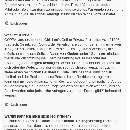
zusätzliche Funktionen, die Gästen nicht zur Verfügung stehen: zum
Beispiel Avatarbilder, Private Nachrichten, E-Mail-Versand an andere
Mitglieder, Beitritt zu Benutzergruppen und so weiter. Wir empfehlen dir eine
Anmeldung, da sie schnell erledigt ist und dir zahlreiche Vorteile bietet.
Nach oben
Was ist COPPA?
COPPA, ausgeschrieben Children’s Online Privacy Protection Act of 1998
(deutsch: Gesetz zum Schutz der Privatsphäre von Kindern im Internet von
1998) ist ein Gesetz in den USA, welches festlegt, dass Websites, die
möglicherweise persönliche Daten von Kindern unter 13 Jahren erheben,
hierzu die Zustimmung der Eltern beziehungsweise des oder der
Erziehungsberechtigten benötigen. Wenn du dir unsicher bist, ob dies auf
dich oder die Website, auf der du dich zu registrieren versuchst, zutrifft,
ziehe einen rechtlichen Beistand zu Rate. Bitte beachte, dass phpBB
Limited und der Besitzer dieses Boards keine Rechtsberatung anbieten
kann und nicht die Anlaufstelle für Rechtsangelegenheiten jeglicher Art ist;
außer solchen, die unter der Frage „An wen soll ich mich wenden, falls es
Beschwerden oder juristische Anfragen zu diesem Forum gibt?“ behandelt
werden.
Nach oben
Warum kann ich mich nicht registrieren?
Es kann sein, dass die Board-Administration die Registrierung komplett
ausgeschaltet hat, damit sich keine neuen Benutzer mehr anmelden