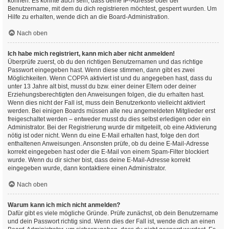
können. Es könnte auch sein, dass deine IP-Adresse oder der
Benutzername, mit dem du dich registrieren möchtest, gesperrt wurden. Um
Hilfe zu erhalten, wende dich an die Board-Administration.
Nach oben
Ich habe mich registriert, kann mich aber nicht anmelden!
Überprüfe zuerst, ob du den richtigen Benutzernamen und das richtige
Passwort eingegeben hast. Wenn diese stimmen, dann gibt es zwei
Möglichkeiten. Wenn
COPPA
aktiviert ist und du angegeben hast, dass du
unter 13 Jahre alt bist, musst du bzw. einer deiner Eltern oder deiner
Erziehungsberechtigten den Anweisungen folgen, die du erhalten hast.
Wenn dies nicht der Fall ist, muss dein Benutzerkonto vielleicht aktiviert
werden. Bei einigen Boards müssen alle neu angemeldeten Mitglieder erst
freigeschaltet werden – entweder musst du dies selbst erledigen oder ein
Administrator. Bei der Registrierung wurde dir mitgeteilt, ob eine Aktivierung
nötig ist oder nicht. Wenn du eine E-Mail erhalten hast, folge den dort
enthaltenen Anweisungen. Ansonsten prüfe, ob du deine E-Mail-Adresse
korrekt eingegeben hast oder die E-Mail von einem Spam-Filter blockiert
wurde. Wenn du dir sicher bist, dass deine E-Mail-Adresse korrekt
eingegeben wurde, dann kontaktiere einen Administrator.
Nach oben
Warum kann ich mich nicht anmelden?
Dafür gibt es viele mögliche Gründe. Prüfe zunächst, ob dein Benutzername
und dein Passwort richtig sind. Wenn dies der Fall ist, wende dich an einen