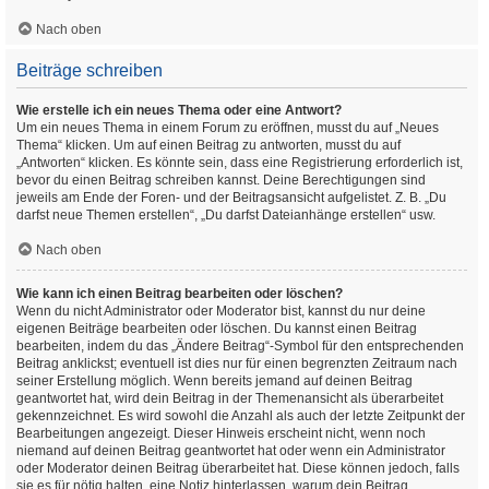
Nach oben
Beiträge schreiben
Wie erstelle ich ein neues Thema oder eine Antwort?
Um ein neues Thema in einem Forum zu eröffnen, musst du auf „Neues
Thema“ klicken. Um auf einen Beitrag zu antworten, musst du auf
„Antworten“ klicken. Es könnte sein, dass eine Registrierung erforderlich ist,
bevor du einen Beitrag schreiben kannst. Deine Berechtigungen sind
jeweils am Ende der Foren- und der Beitragsansicht aufgelistet. Z. B. „Du
darfst neue Themen erstellen“, „Du darfst Dateianhänge erstellen“ usw.
Nach oben
Wie kann ich einen Beitrag bearbeiten oder löschen?
Wenn du nicht Administrator oder Moderator bist, kannst du nur deine
eigenen Beiträge bearbeiten oder löschen. Du kannst einen Beitrag
bearbeiten, indem du das „Ändere Beitrag“-Symbol für den entsprechenden
Beitrag anklickst; eventuell ist dies nur für einen begrenzten Zeitraum nach
seiner Erstellung möglich. Wenn bereits jemand auf deinen Beitrag
geantwortet hat, wird dein Beitrag in der Themenansicht als überarbeitet
gekennzeichnet. Es wird sowohl die Anzahl als auch der letzte Zeitpunkt der
Bearbeitungen angezeigt. Dieser Hinweis erscheint nicht, wenn noch
niemand auf deinen Beitrag geantwortet hat oder wenn ein Administrator
oder Moderator deinen Beitrag überarbeitet hat. Diese können jedoch, falls
sie es für nötig halten, eine Notiz hinterlassen, warum dein Beitrag