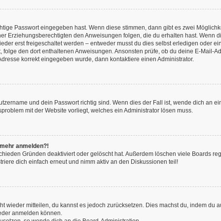
chtige Passwort eingegeben hast. Wenn diese stimmen, dann gibt es zwei Möglich
iner Erziehungsberechtigten den Anweisungen folgen, die du erhalten hast. Wenn dies 
r erst freigeschaltet werden – entweder musst du dies selbst erledigen oder ein Ad
ast, folge den dort enthaltenen Anweisungen. Ansonsten prüfe, ob du deine E-Mail
l-Adresse korrekt eingegeben wurde, dann kontaktiere einen Administrator.
utzername und dein Passwort richtig sind. Wenn dies der Fall ist, wende dich an e
nsproblem mit der Website vorliegt, welches ein Administrator lösen muss.
ht mehr anmelden?!
chieden Gründen deaktiviert oder gelöscht hat. Außerdem löschen viele Boards rege
iere dich einfach erneut und nimm aktiv an den Diskussionen teil!
icht wieder mitteilen, du kannst es jedoch zurücksetzen. Dies machst du, indem du
wieder anmelden können.