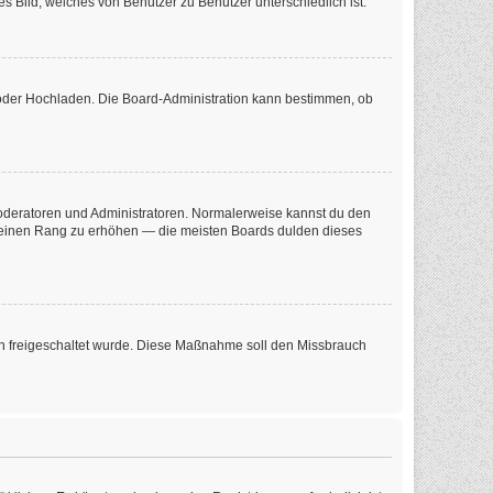
s Bild, welches von Benutzer zu Benutzer unterschiedlich ist.
e oder Hochladen. Die Board-Administration kann bestimmen, ob
 Moderatoren und Administratoren. Normalerweise kannst du den
m deinen Rang zu erhöhen — die meisten Boards dulden dieses
tion freigeschaltet wurde. Diese Maßnahme soll den Missbrauch