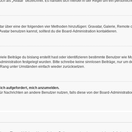
h als „Avatar“ bezeichnet. Es handelt sich hierbei in der Regel um ein persönliche
vatar über eine der folgenden vier Methoden hinzufügen: Gravatar, Galerie, Remot
atar benutzen kannst, solltest du die Board-Administration kontaktieren.
ele Beiträge du bislang erstellt hast oder identifizieren bestimmte Benutzer wie
-Administration festgelegt wurden. Bitte schreibe keine sinnlosen Beiträge, nur u
n Rang unter Umständen einfach wieder zurücksetzen.
 ich aufgefordert, mich anzumelden.
n für Nachrichten an andere Benutzer nutzen, falls diese von der Board-Administra