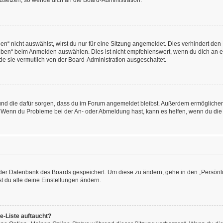
kzusetzen, so wende dich an die Board-Administration.
“ nicht auswählst, wirst du nur für eine Sitzung angemeldet. Dies verhindert den
ben“ beim Anmelden auswählen. Dies ist nicht empfehlenswert, wenn du dich an ein
de sie vermutlich von der Board-Administration ausgeschaltet.
at und die dafür sorgen, dass du im Forum angemeldet bleibst. Außerdem ermögliche
n. Wenn du Probleme bei der An- oder Abmeldung hast, kann es helfen, wenn du die
n der Datenbank des Boards gespeichert. Um diese zu ändern, gehe in den „Persönli
t du alle deine Einstellungen ändern.
e-Liste auftaucht?