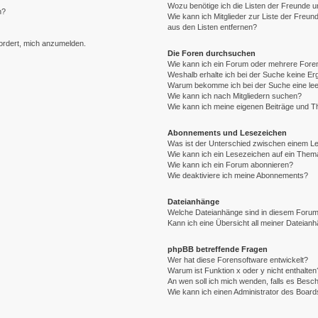
Wozu benötige ich die Listen der Freunde un
n?
Wie kann ich Mitglieder zur Liste der Freund
aus den Listen entfernen?
fordert, mich anzumelden.
Die Foren durchsuchen
Wie kann ich ein Forum oder mehrere For
Weshalb erhalte ich bei der Suche keine E
Warum bekomme ich bei der Suche eine lee
Wie kann ich nach Mitgliedern suchen?
Wie kann ich meine eigenen Beiträge und 
Abonnements und Lesezeichen
Was ist der Unterschied zwischen einem 
Wie kann ich ein Lesezeichen auf ein The
Wie kann ich ein Forum abonnieren?
Wie deaktiviere ich meine Abonnements?
Dateianhänge
Welche Dateianhänge sind in diesem Forum
Kann ich eine Übersicht all meiner Dateian
phpBB betreffende Fragen
Wer hat diese Forensoftware entwickelt?
Warum ist Funktion x oder y nicht enthalten
An wen soll ich mich wenden, falls es Besc
Wie kann ich einen Administrator des Board