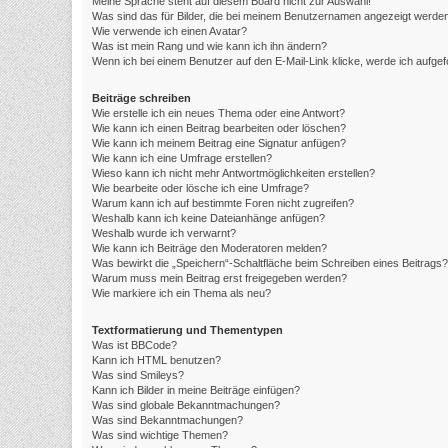
Meine Sprache steht auf diesem Board nicht zur Auswahl!
Was sind das für Bilder, die bei meinem Benutzernamen angezeigt werde
Wie verwende ich einen Avatar?
Was ist mein Rang und wie kann ich ihn ändern?
Wenn ich bei einem Benutzer auf den E-Mail-Link klicke, werde ich aufge
Beiträge schreiben
Wie erstelle ich ein neues Thema oder eine Antwort?
Wie kann ich einen Beitrag bearbeiten oder löschen?
Wie kann ich meinem Beitrag eine Signatur anfügen?
Wie kann ich eine Umfrage erstellen?
Wieso kann ich nicht mehr Antwortmöglichkeiten erstellen?
Wie bearbeite oder lösche ich eine Umfrage?
Warum kann ich auf bestimmte Foren nicht zugreifen?
Weshalb kann ich keine Dateianhänge anfügen?
Weshalb wurde ich verwarnt?
Wie kann ich Beiträge den Moderatoren melden?
Was bewirkt die „Speichern“-Schaltfläche beim Schreiben eines Beitrags?
Warum muss mein Beitrag erst freigegeben werden?
Wie markiere ich ein Thema als neu?
Textformatierung und Thementypen
Was ist BBCode?
Kann ich HTML benutzen?
Was sind Smileys?
Kann ich Bilder in meine Beiträge einfügen?
Was sind globale Bekanntmachungen?
Was sind Bekanntmachungen?
Was sind wichtige Themen?