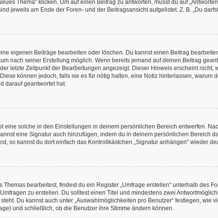
es Thema“ klicken. Um auf einen Beitrag zu antworten, musst du auf „Antworten“ kl
nd jeweils am Ende der Foren- und der Beitragsansicht aufgelistet. Z. B. „Du darfs
deine eigenen Beiträge bearbeiten oder löschen. Du kannst einen Beitrag bearbeit
itraum nach seiner Erstellung möglich. Wenn bereits jemand auf deinen Beitrag geant
 der letzte Zeitpunkt der Bearbeitungen angezeigt. Dieser Hinweis erscheint nicht
Diese können jedoch, falls sie es für nötig halten, eine Notiz hinterlassen, warum 
d darauf geantwortet hat.
 eine solche in den Einstellungen in deinem persönlichen Bereich entwerfen. Nachd
kannst eine Signatur auch hinzufügen, indem du in deinem persönlichen Bereich d
t, so kannst du dort einfach das Kontrollkästchen „Signatur anhängen“ wieder dea
Themas bearbeitest, findest du ein Register „Umfrage erstellen“ unterhalb des Form
 Umfragen zu erstellen. Du solltest einen Titel und mindestens zwei Antwortmögli
e steht. Du kannst auch unter „Auswahlmöglichkeiten pro Benutzer“ festlegen, wie v
rage) und schließlich, ob die Benutzer ihre Stimme ändern können.