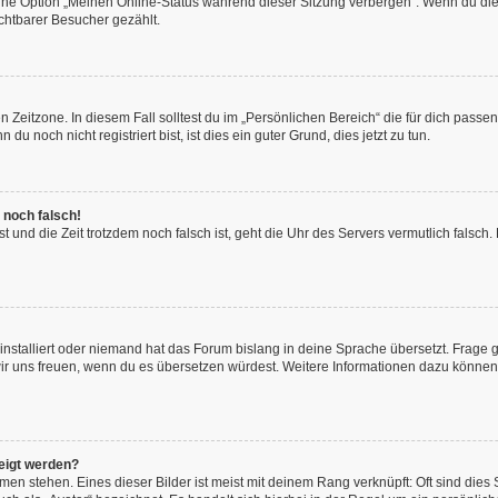
eine Option „Meinen Online-Status während dieser Sitzung verbergen“. Wenn du die
chtbarer Besucher gezählt.
 Zeitzone. In diesem Fall solltest du im „Persönlichen Bereich“ die für dich passend
 noch nicht registriert bist, ist dies ein guter Grund, dies jetzt zu tun.
 noch falsch!
hast und die Zeit trotzdem noch falsch ist, geht die Uhr des Servers vermutlich fals
installiert oder niemand hat das Forum bislang in deine Sprache übersetzt. Frage 
en wir uns freuen, wenn du es übersetzen würdest. Weitere Informationen dazu könne
eigt werden?
en stehen. Eines dieser Bilder ist meist mit deinem Rang verknüpft: Oft sind dies