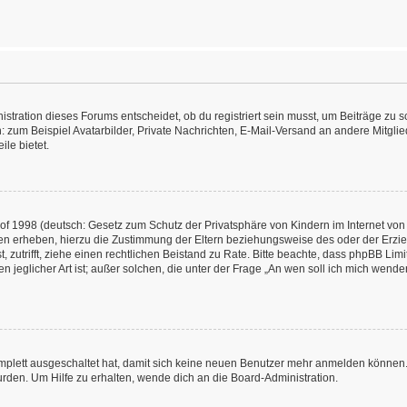
ration dieses Forums entscheidet, ob du registriert sein musst, um Beiträge zu schre
: zum Beispiel Avatarbilder, Private Nachrichten, E-Mail-Versand an andere Mitglied
ile bietet.
f 1998 (deutsch: Gesetz zum Schutz der Privatsphäre von Kindern im Internet von 
en erheben, hierzu die Zustimmung der Eltern beziehungsweise des oder der Erzieh
st, zutrifft, ziehe einen rechtlichen Beistand zu Rate. Bitte beachte, dass phpBB L
n jeglicher Art ist; außer solchen, die unter der Frage „An wen soll ich mich wend
omplett ausgeschaltet hat, damit sich keine neuen Benutzer mehr anmelden können.
rden. Um Hilfe zu erhalten, wende dich an die Board-Administration.