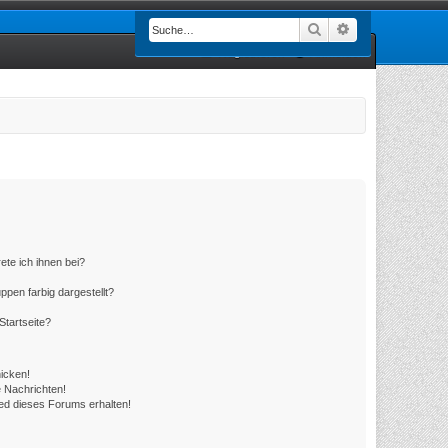
Suche
Erweiterte Such
Registrieren
Anmelden
ete ich ihnen bei?
en farbig dargestellt?
Startseite?
icken!
 Nachrichten!
ed dieses Forums erhalten!