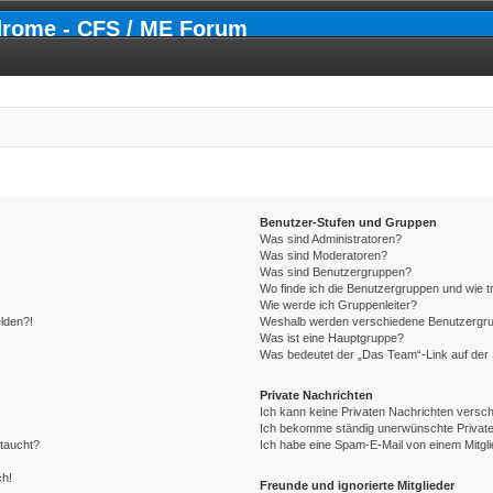
drome - CFS / ME Forum
Benutzer-Stufen und Gruppen
Was sind Administratoren?
Was sind Moderatoren?
Was sind Benutzergruppen?
Wo finde ich die Benutzergruppen und wie tr
Wie werde ich Gruppenleiter?
elden?!
Weshalb werden verschiedene Benutzergrupp
Was ist eine Hauptgruppe?
Was bedeutet der „Das Team“-Link auf der 
Private Nachrichten
Ich kann keine Privaten Nachrichten versch
Ich bekomme ständig unerwünschte Private
ftaucht?
Ich habe eine Spam-E-Mail von einem Mitgli
ch!
Freunde und ignorierte Mitglieder