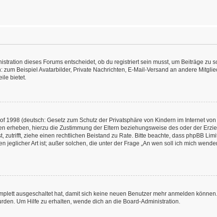
ration dieses Forums entscheidet, ob du registriert sein musst, um Beiträge zu schre
: zum Beispiel Avatarbilder, Private Nachrichten, E-Mail-Versand an andere Mitglied
ile bietet.
f 1998 (deutsch: Gesetz zum Schutz der Privatsphäre von Kindern im Internet von 
en erheben, hierzu die Zustimmung der Eltern beziehungsweise des oder der Erzieh
st, zutrifft, ziehe einen rechtlichen Beistand zu Rate. Bitte beachte, dass phpBB L
n jeglicher Art ist; außer solchen, die unter der Frage „An wen soll ich mich wend
omplett ausgeschaltet hat, damit sich keine neuen Benutzer mehr anmelden können.
rden. Um Hilfe zu erhalten, wende dich an die Board-Administration.