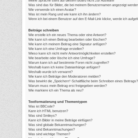
Meine Sprache steht auf diesem Board nicht zur Auswahl!
Was sind das für Bilder, die bei meinem Benutzernamen angezeigt werde
Wie verwende ich einen Avatar?
Was ist mein Rang und wie kann ich ihn ändern?
Wenn ich bei einem Benutzer auf den E-Mail-Link klicke, werde ich aufge
Beiträge schreiben
Wie erstelle ich ein neues Thema oder eine Antwort?
Wie kann ich einen Beitrag bearbeiten oder löschen?
Wie kann ich meinem Beitrag eine Signatur anfügen?
Wie kann ich eine Umfrage erstellen?
Wieso kann ich nicht mehr Antwortmöglichkeiten erstellen?
Wie bearbeite oder lösche ich eine Umfrage?
Warum kann ich auf bestimmte Foren nicht zugreifen?
Weshalb kann ich keine Dateianhänge anfügen?
Weshalb wurde ich verwarnt?
Wie kann ich Beiträge den Moderatoren melden?
Was bewirkt die „Speichern“-Schaltfläche beim Schreiben eines Beitrags?
Warum muss mein Beitrag erst freigegeben werden?
Wie markiere ich ein Thema als neu?
Textformatierung und Thementypen
Was ist BBCode?
Kann ich HTML benutzen?
Was sind Smileys?
Kann ich Bilder in meine Beiträge einfügen?
Was sind globale Bekanntmachungen?
Was sind Bekanntmachungen?
Was sind wichtige Themen?