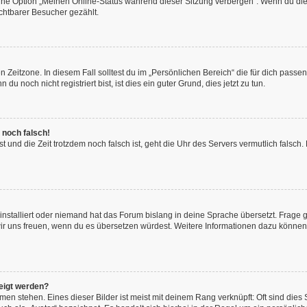
eine Option „Meinen Online-Status während dieser Sitzung verbergen“. Wenn du die
chtbarer Besucher gezählt.
 Zeitzone. In diesem Fall solltest du im „Persönlichen Bereich“ die für dich passend
 noch nicht registriert bist, ist dies ein guter Grund, dies jetzt zu tun.
 noch falsch!
hast und die Zeit trotzdem noch falsch ist, geht die Uhr des Servers vermutlich fals
installiert oder niemand hat das Forum bislang in deine Sprache übersetzt. Frage 
en wir uns freuen, wenn du es übersetzen würdest. Weitere Informationen dazu könne
eigt werden?
en stehen. Eines dieser Bilder ist meist mit deinem Rang verknüpft: Oft sind dies