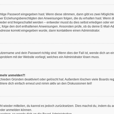
chtige Passwort eingegeben hast. Wenn diese stimmen, dann gibt es zwei Möglich
iner Erziehungsberechtigten den Anweisungen folgen, die du erhalten hast. Wenn dies 
r erst freigeschaltet werden – entweder musst du dies selbst erledigen oder ein Ad
ast, folge den dort enthaltenen Anweisungen. Ansonsten prüfe, ob du deine E-Mail
l-Adresse korrekt eingegeben wurde, dann kontaktiere einen Administrator.
utzername und dein Passwort richtig sind. Wenn dies der Fall ist, wende dich an e
nsproblem mit der Website vorliegt, welches ein Administrator lösen muss.
ht mehr anmelden?!
chieden Gründen deaktiviert oder gelöscht hat. Außerdem löschen viele Boards rege
iere dich einfach erneut und nimm aktiv an den Diskussionen teil!
icht wieder mitteilen, du kannst es jedoch zurücksetzen. Dies machst du, indem du
wieder anmelden können.