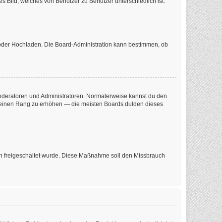
s Bild, welches von Benutzer zu Benutzer unterschiedlich ist.
e oder Hochladen. Die Board-Administration kann bestimmen, ob
 Moderatoren und Administratoren. Normalerweise kannst du den
m deinen Rang zu erhöhen — die meisten Boards dulden dieses
tion freigeschaltet wurde. Diese Maßnahme soll den Missbrauch