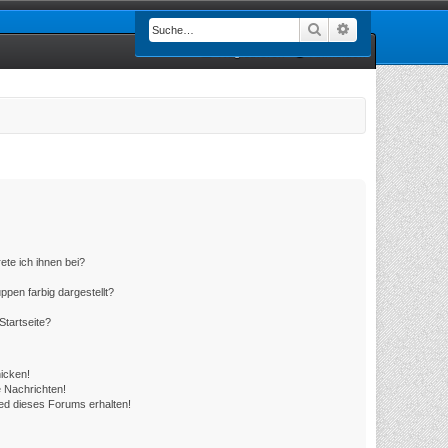
Suche
Erweiterte Such
Registrieren
Anmelden
ete ich ihnen bei?
en farbig dargestellt?
Startseite?
icken!
 Nachrichten!
ed dieses Forums erhalten!