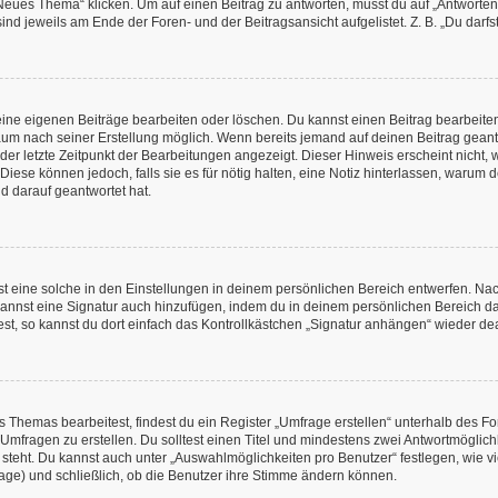
es Thema“ klicken. Um auf einen Beitrag zu antworten, musst du auf „Antworten“ kl
nd jeweils am Ende der Foren- und der Beitragsansicht aufgelistet. Z. B. „Du darfs
deine eigenen Beiträge bearbeiten oder löschen. Du kannst einen Beitrag bearbeit
itraum nach seiner Erstellung möglich. Wenn bereits jemand auf deinen Beitrag geant
 der letzte Zeitpunkt der Bearbeitungen angezeigt. Dieser Hinweis erscheint nicht
Diese können jedoch, falls sie es für nötig halten, eine Notiz hinterlassen, warum 
d darauf geantwortet hat.
 eine solche in den Einstellungen in deinem persönlichen Bereich entwerfen. Nachd
kannst eine Signatur auch hinzufügen, indem du in deinem persönlichen Bereich d
t, so kannst du dort einfach das Kontrollkästchen „Signatur anhängen“ wieder dea
Themas bearbeitest, findest du ein Register „Umfrage erstellen“ unterhalb des Form
 Umfragen zu erstellen. Du solltest einen Titel und mindestens zwei Antwortmögli
e steht. Du kannst auch unter „Auswahlmöglichkeiten pro Benutzer“ festlegen, wie v
rage) und schließlich, ob die Benutzer ihre Stimme ändern können.