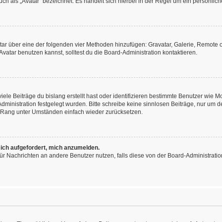
h als „Avatar“ bezeichnet. Es handelt sich hierbei in der Regel um ein persönliche
vatar über eine der folgenden vier Methoden hinzufügen: Gravatar, Galerie, Remot
atar benutzen kannst, solltest du die Board-Administration kontaktieren.
ele Beiträge du bislang erstellt hast oder identifizieren bestimmte Benutzer wie
-Administration festgelegt wurden. Bitte schreibe keine sinnlosen Beiträge, nur u
n Rang unter Umständen einfach wieder zurücksetzen.
 ich aufgefordert, mich anzumelden.
n für Nachrichten an andere Benutzer nutzen, falls diese von der Board-Administra