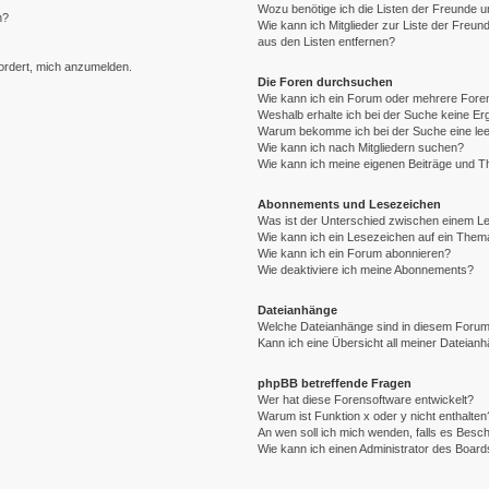
Wozu benötige ich die Listen der Freunde un
n?
Wie kann ich Mitglieder zur Liste der Freund
aus den Listen entfernen?
fordert, mich anzumelden.
Die Foren durchsuchen
Wie kann ich ein Forum oder mehrere For
Weshalb erhalte ich bei der Suche keine E
Warum bekomme ich bei der Suche eine lee
Wie kann ich nach Mitgliedern suchen?
Wie kann ich meine eigenen Beiträge und 
Abonnements und Lesezeichen
Was ist der Unterschied zwischen einem 
Wie kann ich ein Lesezeichen auf ein The
Wie kann ich ein Forum abonnieren?
Wie deaktiviere ich meine Abonnements?
Dateianhänge
Welche Dateianhänge sind in diesem Forum
Kann ich eine Übersicht all meiner Dateian
phpBB betreffende Fragen
Wer hat diese Forensoftware entwickelt?
Warum ist Funktion x oder y nicht enthalten
An wen soll ich mich wenden, falls es Besc
Wie kann ich einen Administrator des Board