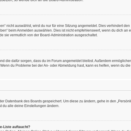
kzusetzen, so wende dich an die Board-Administration.
“ nicht auswählst, wirst du nur für eine Sitzung angemeldet. Dies verhindert den
ben“ beim Anmelden auswählen. Dies ist nicht empfehlenswert, wenn du dich an ein
de sie vermutlich von der Board-Administration ausgeschaltet.
at und die dafür sorgen, dass du im Forum angemeldet bleibst. Außerdem ermögliche
n. Wenn du Probleme bei der An- oder Abmeldung hast, kann es helfen, wenn du die
n der Datenbank des Boards gespeichert. Um diese zu ändern, gehe in den „Persönli
t du alle deine Einstellungen ändern.
e-Liste auftaucht?