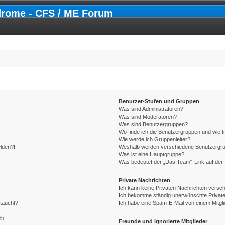
drome - CFS / ME Forum
Benutzer-Stufen und Gruppen
Was sind Administratoren?
Was sind Moderatoren?
Was sind Benutzergruppen?
Wo finde ich die Benutzergruppen und wie tr
Wie werde ich Gruppenleiter?
elden?!
Weshalb werden verschiedene Benutzergrupp
Was ist eine Hauptgruppe?
Was bedeutet der „Das Team“-Link auf der 
Private Nachrichten
Ich kann keine Privaten Nachrichten versch
Ich bekomme ständig unerwünschte Private
ftaucht?
Ich habe eine Spam-E-Mail von einem Mitgli
ch!
Freunde und ignorierte Mitglieder