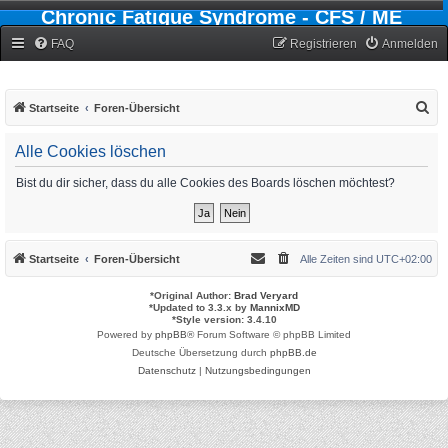
Chronic Fatigue Syndrome - CFS / ME
Forum
FAQ
Registrieren
Anmelden
S
Startseite
Foren-Übersicht
u
Alle Cookies löschen
c
h
Bist du dir sicher, dass du alle Cookies des Boards löschen möchtest?
e
Startseite
Foren-Übersicht
Alle Zeiten sind
UTC+02:00
*
Original Author:
Brad Veryard
*
Updated to 3.3.x by
MannixMD
*
Style version: 3.4.10
Powered by
phpBB
® Forum Software © phpBB Limited
Deutsche Übersetzung durch
phpBB.de
Datenschutz
|
Nutzungsbedingungen