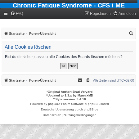
Chronic Fatigue Syndrome - CFS / ME
Forum
FAQ
Registrieren
Anmelden
S
Startseite
Foren-Übersicht
u
Alle Cookies löschen
c
h
Bist du dir sicher, dass du alle Cookies des Boards löschen möchtest?
e
Startseite
Foren-Übersicht
Alle Zeiten sind
UTC+02:00
*
Original Author:
Brad Veryard
*
Updated to 3.3.x by
MannixMD
*
Style version: 3.4.10
Powered by
phpBB
® Forum Software © phpBB Limited
Deutsche Übersetzung durch
phpBB.de
Datenschutz
|
Nutzungsbedingungen