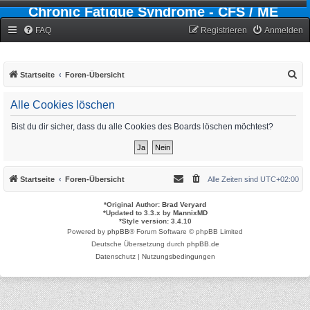
Chronic Fatigue Syndrome - CFS / ME
Forum
FAQ
Registrieren
Anmelden
S
Startseite
Foren-Übersicht
u
Alle Cookies löschen
c
h
Bist du dir sicher, dass du alle Cookies des Boards löschen möchtest?
e
Startseite
Foren-Übersicht
Alle Zeiten sind
UTC+02:00
*
Original Author:
Brad Veryard
*
Updated to 3.3.x by
MannixMD
*
Style version: 3.4.10
Powered by
phpBB
® Forum Software © phpBB Limited
Deutsche Übersetzung durch
phpBB.de
Datenschutz
|
Nutzungsbedingungen