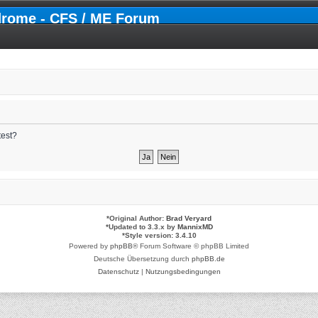
drome - CFS / ME Forum
test?
*
Original Author:
Brad Veryard
*
Updated to 3.3.x by
MannixMD
*
Style version: 3.4.10
Powered by
phpBB
® Forum Software © phpBB Limited
Deutsche Übersetzung durch
phpBB.de
Datenschutz
|
Nutzungsbedingungen