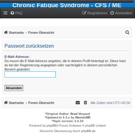
Chronic Fatigue Syndrome - CFS / ME
Forum
FAQ
Registrieren
Anmelden
S
Startseite
Foren-Übersicht
u
Passwort zurücksetzen
c
h
E-Mail-Adresse:
Du musst die E-Mail-Adresse angeben, die in deinem Profil hinterlegt ist. Diese hast
e
du bei der Registrierung angegeben oder nachträglich in deinem persönlichen
Bereich geändert.
Startseite
Foren-Übersicht
Alle Zeiten sind
UTC+02:00
*
Original Author:
Brad Veryard
*
Updated to 3.3.x by
MannixMD
*
Style version: 3.4.10
Powered by
phpBB
® Forum Software © phpBB Limited
Deutsche Übersetzung durch
phpBB.de