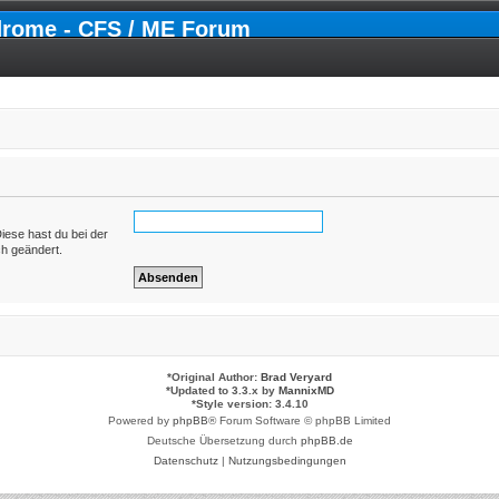
drome - CFS / ME Forum
Diese hast du bei der
ch geändert.
*
Original Author:
Brad Veryard
*
Updated to 3.3.x by
MannixMD
*
Style version: 3.4.10
Powered by
phpBB
® Forum Software © phpBB Limited
Deutsche Übersetzung durch
phpBB.de
Datenschutz
|
Nutzungsbedingungen