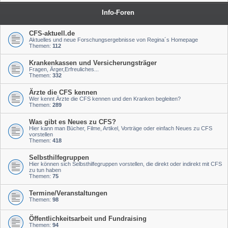
Info-Foren
CFS-aktuell.de
Aktuelles und neue Forschungsergebnisse von Regina´s Homepage
Themen:
112
Krankenkassen und Versicherungsträger
Fragen, Ärger,Erfreuliches...
Themen:
332
Ärzte die CFS kennen
Wer kennt Ärzte die CFS kennen und den Kranken begleiten?
Themen:
289
Was gibt es Neues zu CFS?
Hier kann man Bücher, Filme, Artikel, Vorträge oder einfach Neues zu CFS
vorstellen
Themen:
418
Selbsthilfegruppen
Hier können sich Selbsthilfegruppen vorstellen, die direkt oder indirekt mit CFS
zu tun haben
Themen:
75
Termine/Veranstaltungen
Themen:
98
Öffentlichkeitsarbeit und Fundraising
Themen:
94