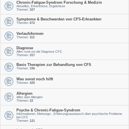
Chronic-Fatigue-Syndrom Forschung & Medizin
Aktuelles, Erkentnisse, Ergebnisse
Themen:
327
Symptome & Beschwerden von CFS-Erkrankten
Themen:
672
Verlaufsformen
Themen:
112
Diagnose
Alles rund um die Diagnose CFS
Themen:
317
Basis Therapien zur Behandlung von CFS
Themen:
336
Was sonst noch hilft
Themen:
425
Allergien
Alles über Allergien
Themen:
22
Psyche & Chronic-Fatigue-Syndrom
Informationen, Meinungs-, Erfahrungsaustausch über psychische Probleme
bei CFS
Themen:
121