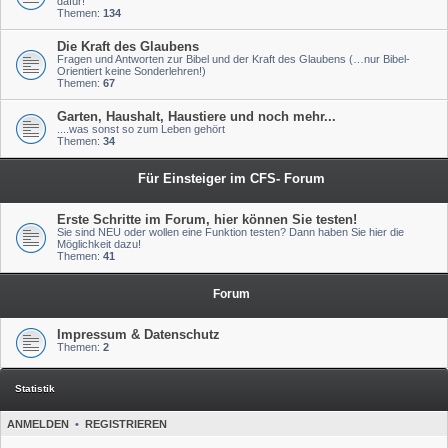
dafür!
Themen:
134
Die Kraft des Glaubens
Fragen und Antworten zur Bibel und der Kraft des Glaubens (…nur Bibel-
Orientiert keine Sonderlehren!)
Themen:
67
Garten, Haushalt, Haustiere und noch mehr...
....was sonst so zum Leben gehört
Themen:
34
Für Einsteiger im CFS- Forum
Erste Schritte im Forum, hier können Sie testen!
Sie sind NEU oder wollen eine Funktion testen? Dann haben Sie hier die
Möglichkeit dazu!
Themen:
41
Forum
Impressum & Datenschutz
Themen:
2
Statistik
ANMELDEN
•
REGISTRIEREN