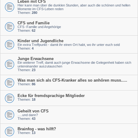
Leben mit CFS
Hier kann man über die dunklen Stunden, aber auch die schönen und hellen
Momente im CFS-Leben reden
Themen:
280
CFS und Familie
CFS -Familie und Angehörige
Themen:
62
Kinder und Jugendliche
Ein extra Treffpunkt - damit ihr einen Ort habt, wo ihr unter euch seid
Themen:
4
Junge Erwachsene
Ein weiterer Treff, damit auch junge Erwachsene die Gelegenheit haben sich
untereinander auszutauschen
Themen:
23
Was man sich als CFS-Kranker alles so anhören muss.....
Themen:
86
Ecke für fremdsprachige Mitglieder
Themen:
18
Geheilt von CFS
.....und dann?
Themen:
43
Brainfog - was hilft?
Themen:
13