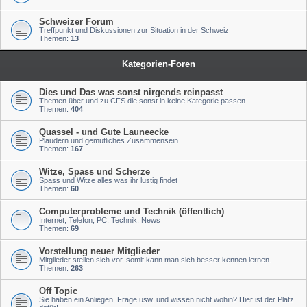
Schweizer Forum
Treffpunkt und Diskussionen zur Situation in der Schweiz
Themen:
13
Kategorien-Foren
Dies und Das was sonst nirgends reinpasst
Themen über und zu CFS die sonst in keine Kategorie passen
Themen:
404
Quassel - und Gute Launeecke
Plaudern und gemütliches Zusammensein
Themen:
167
Witze, Spass und Scherze
Spass und Witze alles was ihr lustig findet
Themen:
60
Computerprobleme und Technik (öffentlich)
Internet, Telefon, PC, Technik, News
Themen:
69
Vorstellung neuer Mitglieder
Mitglieder stellen sich vor, somit kann man sich besser kennen lernen.
Themen:
263
Off Topic
Sie haben ein Anliegen, Frage usw. und wissen nicht wohin? Hier ist der Platz