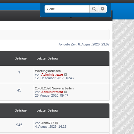
Suche
Erweiterte Such
Registrieren
Anmelden
Aktuelle Zeit: 6. August 2026, 23:07
Beiträge
Letzter Beitrag
Wartungsarbeiten
7
N
von
Administrator
e
12. Dezember 2017, 16:46
u
e
25.08.2020 Serverarbeiten
s
45
N
von
Administrator
t
e
25. August 2020, 09:47
e
u
r
e
B
s
e
t
i
Beiträge
Letzter Beitrag
e
t
r
r
B
a
N
von
Anna777
e
g
945
e
4. August 2026, 14:15
i
u
t
e