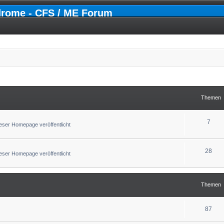
drome - CFS / ME Forum
Themen
7
ser Homepage veröffentlicht
28
ser Homepage veröffentlicht
Themen
87