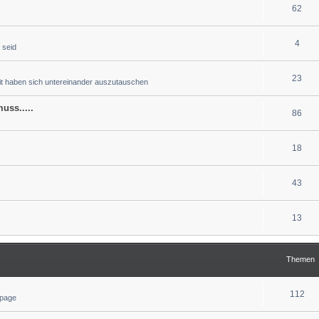
62
4
 seid
23
eit haben sich untereinander auszutauschen
uss.....
86
18
43
13
Themen
112
epage