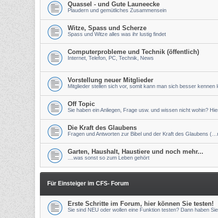
Quassel - und Gute Launeecke
Plaudern und gemütliches Zusammensein
Witze, Spass und Scherze
Spass und Witze alles was ihr lustig findet
Computerprobleme und Technik (öffentlich)
Internet, Telefon, PC, Technik, News
Vorstellung neuer Mitglieder
Mitglieder stellen sich vor, somit kann man sich besser kennen 
Off Topic
Sie haben ein Anliegen, Frage usw. und wissen nicht wohin? Hier 
Die Kraft des Glaubens
Fragen und Antworten zur Bibel und der Kraft des Glaubens (…nu
Garten, Haushalt, Haustiere und noch mehr...
....was sonst so zum Leben gehört
Für Einsteiger im CFS- Forum
Erste Schritte im Forum, hier können Sie testen!
Sie sind NEU oder wollen eine Funktion testen? Dann haben Sie 