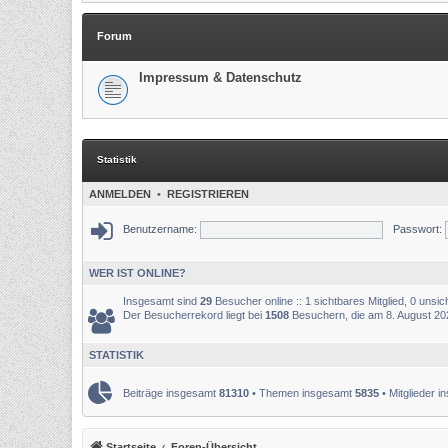
Forum
Impressum & Datenschutz
Statistik
ANMELDEN
•
REGISTRIEREN
Benutzername:
Passwort:
WER IST ONLINE?
Insgesamt sind
29
Besucher online :: 1 sichtbares Mitglied, 0 unsi
Der Besucherrekord liegt bei
1508
Besuchern, die am 8. August 2025
STATISTIK
Beiträge insgesamt
81310
• Themen insgesamt
5835
• Mitglieder 
Startseite
Foren-Übersicht