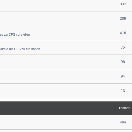
332
289
418
ues zu CFS vorstellen
75
indirekt mit CFS zu tun haben
98
94
13
Themen
404