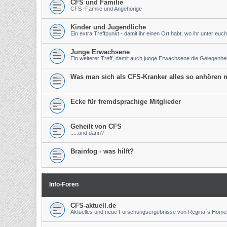
CFS und Familie
CFS -Familie und Angehörige
Kinder und Jugendliche
Ein extra Treffpunkt - damit ihr einen Ort habt, wo ihr unter euch
Junge Erwachsene
Ein weiterer Treff, damit auch junge Erwachsene die Gelegenh
Was man sich als CFS-Kranker alles so anhören m
Ecke für fremdsprachige Mitglieder
Geheilt von CFS
.....und dann?
Brainfog - was hilft?
Info-Foren
CFS-aktuell.de
Aktuelles und neue Forschungsergebnisse von Regina´s Hom