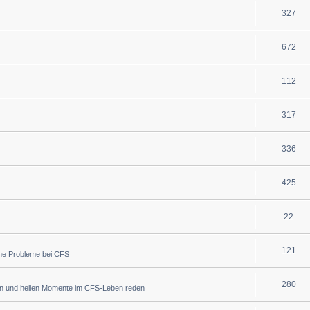
327
672
112
317
336
425
22
121
che Probleme bei CFS
280
en und hellen Momente im CFS-Leben reden