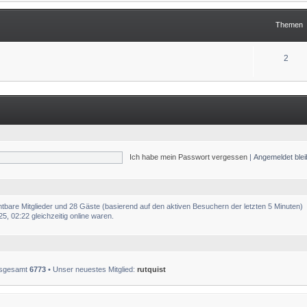
Themen
2
Ich habe mein Passwort vergessen
|
Angemeldet ble
chtbare Mitglieder und 28 Gäste (basierend auf den aktiven Besuchern der letzten 5 Minuten)
, 02:22 gleichzeitig online waren.
insgesamt
6773
• Unser neuestes Mitglied:
rutquist