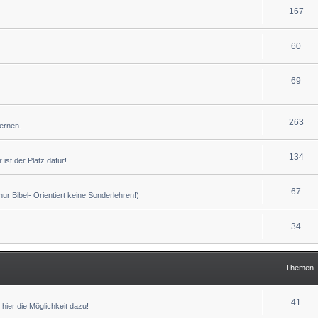
167
60
69
263
lernen.
134
ist der Platz dafür!
67
r Bibel- Orientiert keine Sonderlehren!)
34
Themen
41
hier die Möglichkeit dazu!