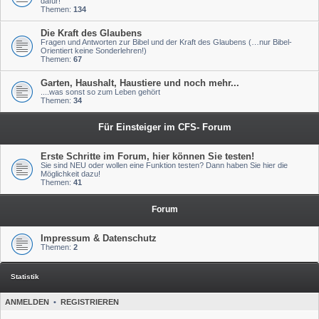
dafür!
Themen:
134
Die Kraft des Glaubens
Fragen und Antworten zur Bibel und der Kraft des Glaubens (…nur Bibel-
Orientiert keine Sonderlehren!)
Themen:
67
Garten, Haushalt, Haustiere und noch mehr...
....was sonst so zum Leben gehört
Themen:
34
Für Einsteiger im CFS- Forum
Erste Schritte im Forum, hier können Sie testen!
Sie sind NEU oder wollen eine Funktion testen? Dann haben Sie hier die
Möglichkeit dazu!
Themen:
41
Forum
Impressum & Datenschutz
Themen:
2
Statistik
ANMELDEN
•
REGISTRIEREN