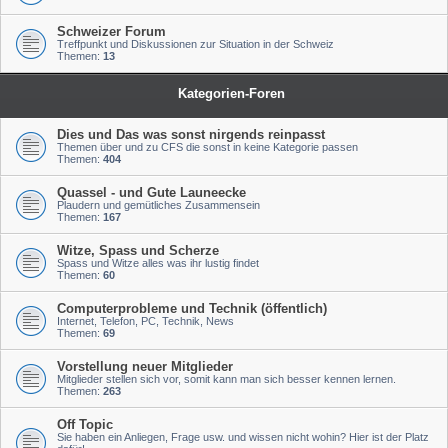
Schweizer Forum
Treffpunkt und Diskussionen zur Situation in der Schweiz
Themen:
13
Kategorien-Foren
Dies und Das was sonst nirgends reinpasst
Themen über und zu CFS die sonst in keine Kategorie passen
Themen:
404
Quassel - und Gute Launeecke
Plaudern und gemütliches Zusammensein
Themen:
167
Witze, Spass und Scherze
Spass und Witze alles was ihr lustig findet
Themen:
60
Computerprobleme und Technik (öffentlich)
Internet, Telefon, PC, Technik, News
Themen:
69
Vorstellung neuer Mitglieder
Mitglieder stellen sich vor, somit kann man sich besser kennen lernen.
Themen:
263
Off Topic
Sie haben ein Anliegen, Frage usw. und wissen nicht wohin? Hier ist der Platz