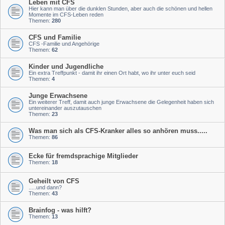
Leben mit CFS
Hier kann man über die dunklen Stunden, aber auch die schönen und hellen
Momente im CFS-Leben reden
Themen:
280
CFS und Familie
CFS -Familie und Angehörige
Themen:
62
Kinder und Jugendliche
Ein extra Treffpunkt - damit ihr einen Ort habt, wo ihr unter euch seid
Themen:
4
Junge Erwachsene
Ein weiterer Treff, damit auch junge Erwachsene die Gelegenheit haben sich
untereinander auszutauschen
Themen:
23
Was man sich als CFS-Kranker alles so anhören muss.....
Themen:
86
Ecke für fremdsprachige Mitglieder
Themen:
18
Geheilt von CFS
.....und dann?
Themen:
43
Brainfog - was hilft?
Themen:
13