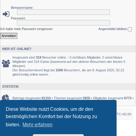
Benutzername:
Passwort:
Ich habe mein Passwort vergessen
Angemeldet bleiben
WER IST ONLINE?
Insgesamt sind
319
Besucher online :: 0 sichtbare Mitglieder, 0 unsichtbare
Mitglieder und 319 Gäste (basierend auf den aktiven Besuchern der letzten 5
Minuten)
Der Besucherrekord liegt bei
1508
Besuchern, die am 8. August 2025, 02:22
gleichzeitig online waren.
STATISTIK
Beiträge insgesamt
81310
• Themen insgesamt
5835
• Mitglieder insgesamt
6773
•
Unser neuestes Mitglied:
rutquist
Diese Website nutzt Cookies, um dir den
Startseite
Foren-Übersicht
Alle Zeiten sind
UTC+02:00
bestmöglichen Komfort bei der Nutzung zu
bieten.
Mehr erfahren
*
Original Author:
Brad Veryard
*
Updated to 3.3.x by
MannixMD
*
Style version: 3.4.10