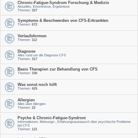
Chronic-Fatigue-Syndrom Forschung & Medizin
Aktuelles, Erkentnisse, Ergebnisse
Themen:
327
Symptome & Beschwerden von CFS-Erkrankten
Themen:
672
Verlaufsformen
Themen:
112
Diagnose
Alles rund um die Diagnose CFS
Themen:
317
Basis Therapien zur Behandlung von CFS
Themen:
336
Was sonst noch hilft
Themen:
425
Allergien
Alles über Allergien
Themen:
22
Psyche & Chronic-Fatigue-Syndrom
Informationen, Meinungs-, Erfahrungsaustausch über psychische Probleme
bei CFS
Themen:
121