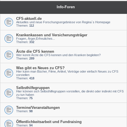
Info-Foren
CFS-aktuell.de
Aktuelles und neue Forschungsergebnisse von Regina´s Homepage
Themen:
112
Krankenkassen und Versicherungsträger
Fragen, Ärger,Erfreuliches...
Themen:
332
Ärzte die CFS kennen
Wer kennt Ärzte die CFS kennen und den Kranken begleiten?
Themen:
289
Was gibt es Neues zu CFS?
Hier kann man Bücher, Filme, Artikel, Vorträge oder einfach Neues zu CFS
vorstellen
Themen:
418
Selbsthilfegruppen
Hier können sich Selbsthilfegruppen vorstellen, die direkt oder indirekt mit CFS
zu tun haben
Themen:
75
Termine/Veranstaltungen
Themen:
98
Öffentlichkeitsarbeit und Fundraising
Themen:
94