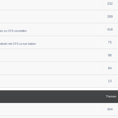
332
289
418
ues zu CFS vorstellen
75
indirekt mit CFS zu tun haben
98
94
13
Themen
404