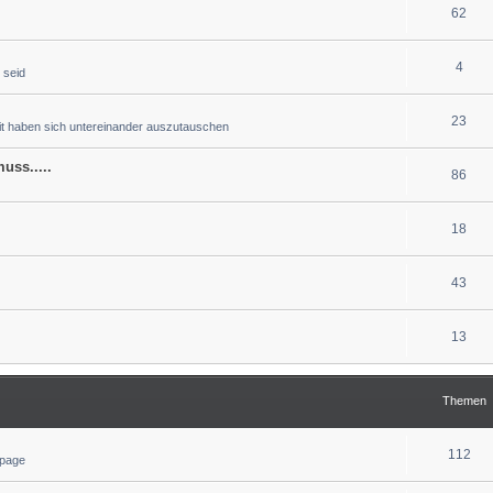
62
4
 seid
23
eit haben sich untereinander auszutauschen
uss.....
86
18
43
13
Themen
112
epage