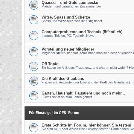
Quassel - und Gute Launeecke
Plaudern und gemütliches Zusammensein
Witze, Spass und Scherze
Spass und Witze alles was ihr lustig findet
Computerprobleme und Technik (öffentlich)
Internet, Telefon, PC, Technik, News
Vorstellung neuer Mitglieder
Mitglieder stellen sich vor, somit kann man sich besser kennen 
Off Topic
Sie haben ein Anliegen, Frage usw. und wissen nicht wohin? Hier 
Die Kraft des Glaubens
Fragen und Antworten zur Bibel und der Kraft des Glaubens (…nu
Garten, Haushalt, Haustiere und noch mehr...
....was sonst so zum Leben gehört
Für Einsteiger im CFS- Forum
Erste Schritte im Forum, hier können Sie testen!
Sie sind NEU oder wollen eine Funktion testen? Dann haben Sie 