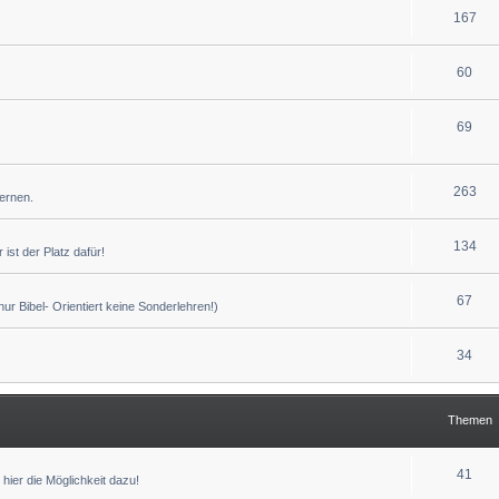
167
60
69
263
lernen.
134
ist der Platz dafür!
67
r Bibel- Orientiert keine Sonderlehren!)
34
Themen
41
hier die Möglichkeit dazu!