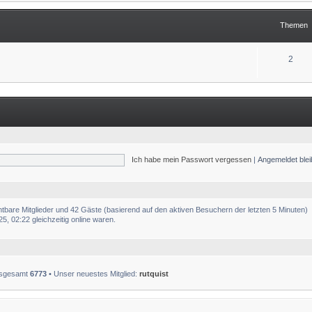
Themen
2
Ich habe mein Passwort vergessen
|
Angemeldet ble
chtbare Mitglieder und 42 Gäste (basierend auf den aktiven Besuchern der letzten 5 Minuten)
, 02:22 gleichzeitig online waren.
insgesamt
6773
• Unser neuestes Mitglied:
rutquist