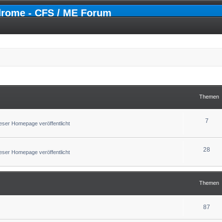
drome - CFS / ME Forum
Themen
7
ser Homepage veröffentlicht
28
ser Homepage veröffentlicht
Themen
87