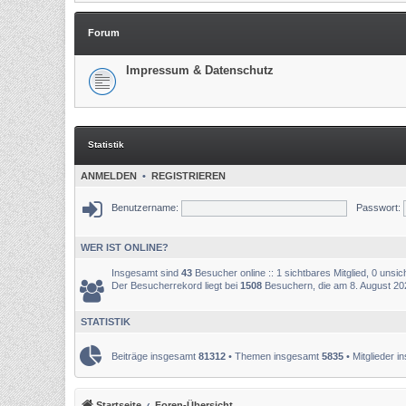
Forum
Impressum & Datenschutz
Statistik
ANMELDEN
•
REGISTRIEREN
Benutzername:
Passwort:
WER IST ONLINE?
Insgesamt sind
43
Besucher online :: 1 sichtbares Mitglied, 0 unsi
Der Besucherrekord liegt bei
1508
Besuchern, die am 8. August 2025
STATISTIK
Beiträge insgesamt
81312
• Themen insgesamt
5835
• Mitglieder 
Startseite
Foren-Übersicht