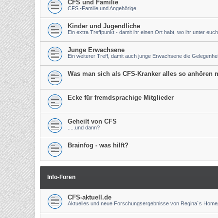
CFS und Familie
CFS -Familie und Angehörige
Kinder und Jugendliche
Ein extra Treffpunkt - damit ihr einen Ort habt, wo ihr unter euch
Junge Erwachsene
Ein weiterer Treff, damit auch junge Erwachsene die Gelegenh
Was man sich als CFS-Kranker alles so anhören m
Ecke für fremdsprachige Mitglieder
Geheilt von CFS
.....und dann?
Brainfog - was hilft?
Info-Foren
CFS-aktuell.de
Aktuelles und neue Forschungsergebnisse von Regina´s Hom