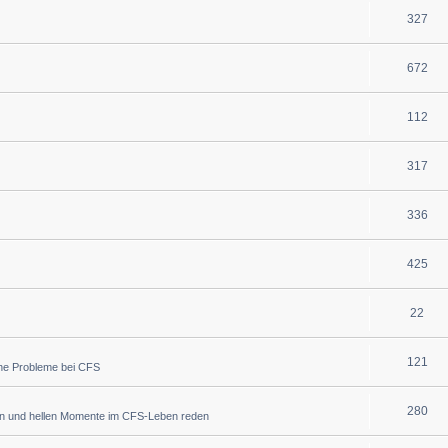
327
672
112
317
336
425
22
121
che Probleme bei CFS
280
en und hellen Momente im CFS-Leben reden