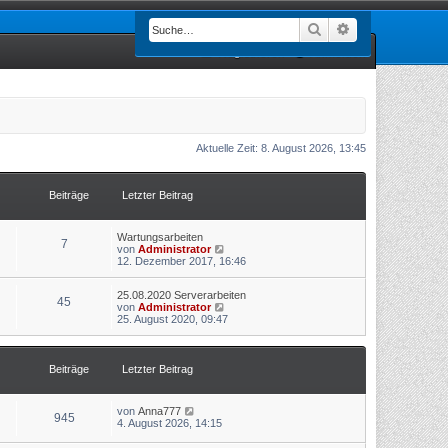
Suche
Erweiterte Such
Registrieren
Anmelden
Aktuelle Zeit: 8. August 2026, 13:45
Beiträge
Letzter Beitrag
Wartungsarbeiten
7
N
von
Administrator
e
12. Dezember 2017, 16:46
u
e
25.08.2020 Serverarbeiten
s
45
N
von
Administrator
t
e
25. August 2020, 09:47
e
u
r
e
B
s
e
t
i
Beiträge
Letzter Beitrag
e
t
r
r
B
a
N
von
Anna777
e
g
945
e
4. August 2026, 14:15
i
u
t
e