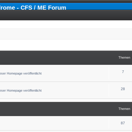
drome - CFS / ME Forum
Themen
7
ser Homepage veröffentlicht
28
ser Homepage veröffentlicht
Themen
87