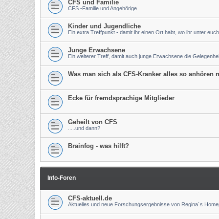
CFS und Familie
CFS -Familie und Angehörige
Kinder und Jugendliche
Ein extra Treffpunkt - damit ihr einen Ort habt, wo ihr unter euch
Junge Erwachsene
Ein weiterer Treff, damit auch junge Erwachsene die Gelegenh
Was man sich als CFS-Kranker alles so anhören m
Ecke für fremdsprachige Mitglieder
Geheilt von CFS
.....und dann?
Brainfog - was hilft?
Info-Foren
CFS-aktuell.de
Aktuelles und neue Forschungsergebnisse von Regina´s Hom