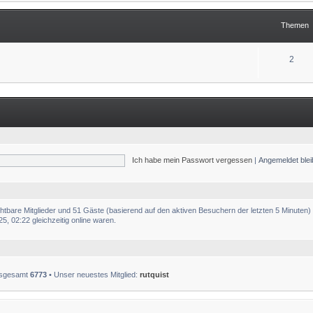
Themen
2
Ich habe mein Passwort vergessen
|
Angemeldet ble
ichtbare Mitglieder und 51 Gäste (basierend auf den aktiven Besuchern der letzten 5 Minuten)
, 02:22 gleichzeitig online waren.
insgesamt
6773
• Unser neuestes Mitglied:
rutquist