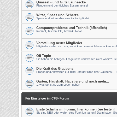
Quassel - und Gute Launeecke
Plaudern und gemütliches Zusammensein
Witze, Spass und Scherze
Spass und Witze alles was ihr lustig findet
Computerprobleme und Technik (öffentlich)
Internet, Telefon, PC, Technik, News
Vorstellung neuer Mitglieder
Mitglieder stellen sich vor, somit kann man sich besser kennen 
Off Topic
Sie haben ein Anliegen, Frage usw. und wissen nicht wohin? Hier 
Die Kraft des Glaubens
Fragen und Antworten zur Bibel und der Kraft des Glaubens (…nu
Garten, Haushalt, Haustiere und noch mehr...
....was sonst so zum Leben gehört
Für Einsteiger im CFS- Forum
Erste Schritte im Forum, hier können Sie testen!
Sie sind NEU oder wollen eine Funktion testen? Dann haben Sie 