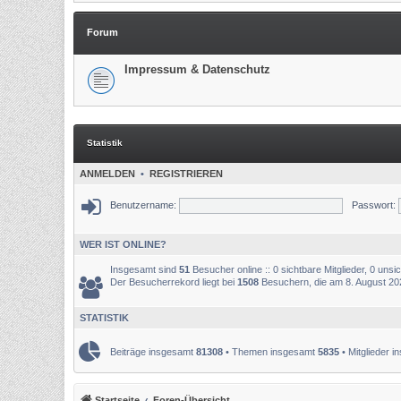
Forum
Impressum & Datenschutz
Statistik
ANMELDEN
•
REGISTRIEREN
Benutzername:
Passwort:
WER IST ONLINE?
Insgesamt sind
51
Besucher online :: 0 sichtbare Mitglieder, 0 uns
Der Besucherrekord liegt bei
1508
Besuchern, die am 8. August 2025
STATISTIK
Beiträge insgesamt
81308
• Themen insgesamt
5835
• Mitglieder 
Startseite
Foren-Übersicht