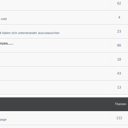
62
4
 seid
23
eit haben sich untereinander auszutauschen
uss.....
86
18
43
13
Themen
112
epage