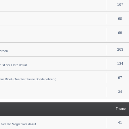
167
60
69
263
lernen.
134
ist der Platz dafür!
67
r Bibel- Orientiert keine Sonderlehren!)
34
Themen
41
hier die Möglichkeit dazu!