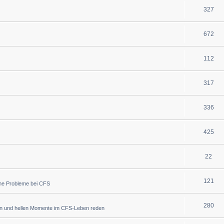
327
672
112
317
336
425
22
121
che Probleme bei CFS
280
en und hellen Momente im CFS-Leben reden