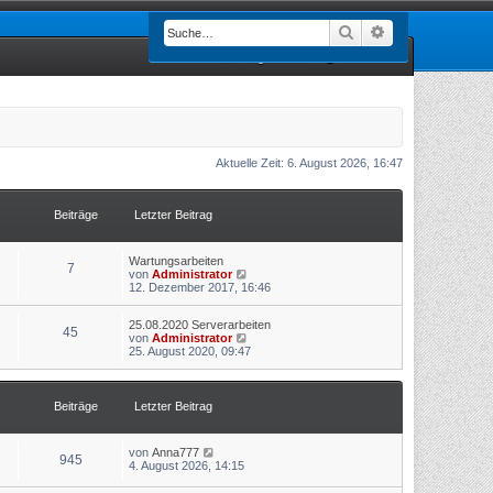
Suche
Erweiterte Such
Registrieren
Anmelden
Aktuelle Zeit: 6. August 2026, 16:47
Beiträge
Letzter Beitrag
Wartungsarbeiten
7
N
von
Administrator
e
12. Dezember 2017, 16:46
u
e
25.08.2020 Serverarbeiten
s
45
N
von
Administrator
t
e
25. August 2020, 09:47
e
u
r
e
B
s
e
t
i
Beiträge
Letzter Beitrag
e
t
r
r
B
a
N
von
Anna777
e
g
945
e
4. August 2026, 14:15
i
u
t
e