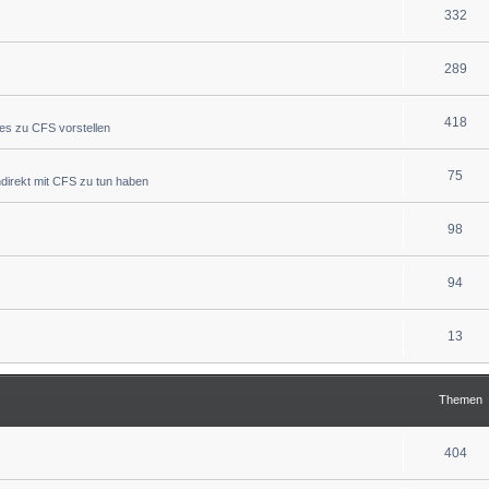
332
289
418
ues zu CFS vorstellen
75
indirekt mit CFS zu tun haben
98
94
13
Themen
404