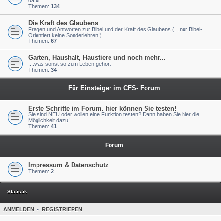
dafür!
Themen:
134
Die Kraft des Glaubens
Fragen und Antworten zur Bibel und der Kraft des Glaubens (…nur Bibel-
Orientiert keine Sonderlehren!)
Themen:
67
Garten, Haushalt, Haustiere und noch mehr...
....was sonst so zum Leben gehört
Themen:
34
Für Einsteiger im CFS- Forum
Erste Schritte im Forum, hier können Sie testen!
Sie sind NEU oder wollen eine Funktion testen? Dann haben Sie hier die
Möglichkeit dazu!
Themen:
41
Forum
Impressum & Datenschutz
Themen:
2
Statistik
ANMELDEN
•
REGISTRIEREN