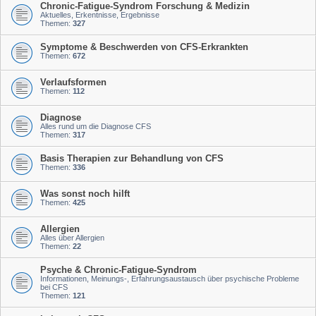
Chronic-Fatigue-Syndrom Forschung & Medizin
Aktuelles, Erkentnisse, Ergebnisse
Themen:
327
Symptome & Beschwerden von CFS-Erkrankten
Themen:
672
Verlaufsformen
Themen:
112
Diagnose
Alles rund um die Diagnose CFS
Themen:
317
Basis Therapien zur Behandlung von CFS
Themen:
336
Was sonst noch hilft
Themen:
425
Allergien
Alles über Allergien
Themen:
22
Psyche & Chronic-Fatigue-Syndrom
Informationen, Meinungs-, Erfahrungsaustausch über psychische Probleme
bei CFS
Themen:
121