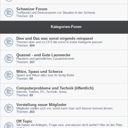
Schweizer Forum
Treffpunkt und Diskussionen zur Situation in der Schweiz
Themen:
13
Kategorien-Foren
Dies und Das was sonst nirgends reinpasst
Themen über und zu CFS die sonst in keine Kategorie passen
Themen:
404
Quassel - und Gute Launeecke
Plaudern und gemütliches Zusammensein
Themen:
167
Witze, Spass und Scherze
Spass und Witze alles was ihr lustig findet
Themen:
60
Computerprobleme und Technik (öffentlich)
Internet, Telefon, PC, Technik, News
Themen:
69
Vorstellung neuer Mitglieder
Mitglieder stellen sich vor, somit kann man sich besser kennen lernen.
Themen:
263
Off Topic
Sie haben ein Anliegen, Frage usw. und wissen nicht wohin? Hier ist der Platz