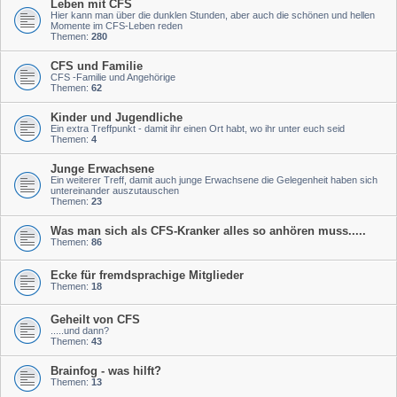
Leben mit CFS
Hier kann man über die dunklen Stunden, aber auch die schönen und hellen
Momente im CFS-Leben reden
Themen:
280
CFS und Familie
CFS -Familie und Angehörige
Themen:
62
Kinder und Jugendliche
Ein extra Treffpunkt - damit ihr einen Ort habt, wo ihr unter euch seid
Themen:
4
Junge Erwachsene
Ein weiterer Treff, damit auch junge Erwachsene die Gelegenheit haben sich
untereinander auszutauschen
Themen:
23
Was man sich als CFS-Kranker alles so anhören muss.....
Themen:
86
Ecke für fremdsprachige Mitglieder
Themen:
18
Geheilt von CFS
.....und dann?
Themen:
43
Brainfog - was hilft?
Themen:
13