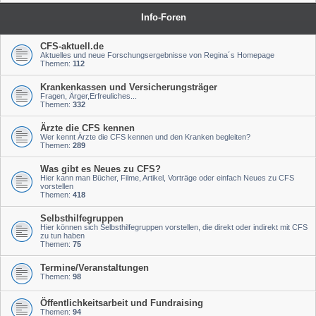
Info-Foren
CFS-aktuell.de
Aktuelles und neue Forschungsergebnisse von Regina´s Homepage
Themen:
112
Krankenkassen und Versicherungsträger
Fragen, Ärger,Erfreuliches...
Themen:
332
Ärzte die CFS kennen
Wer kennt Ärzte die CFS kennen und den Kranken begleiten?
Themen:
289
Was gibt es Neues zu CFS?
Hier kann man Bücher, Filme, Artikel, Vorträge oder einfach Neues zu CFS
vorstellen
Themen:
418
Selbsthilfegruppen
Hier können sich Selbsthilfegruppen vorstellen, die direkt oder indirekt mit CFS
zu tun haben
Themen:
75
Termine/Veranstaltungen
Themen:
98
Öffentlichkeitsarbeit und Fundraising
Themen:
94