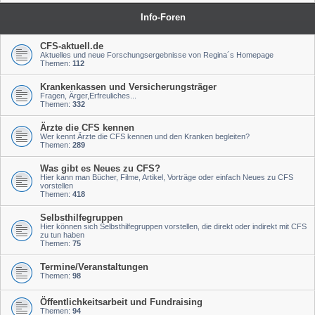
Info-Foren
CFS-aktuell.de
Aktuelles und neue Forschungsergebnisse von Regina´s Homepage
Themen:
112
Krankenkassen und Versicherungsträger
Fragen, Ärger,Erfreuliches...
Themen:
332
Ärzte die CFS kennen
Wer kennt Ärzte die CFS kennen und den Kranken begleiten?
Themen:
289
Was gibt es Neues zu CFS?
Hier kann man Bücher, Filme, Artikel, Vorträge oder einfach Neues zu CFS
vorstellen
Themen:
418
Selbsthilfegruppen
Hier können sich Selbsthilfegruppen vorstellen, die direkt oder indirekt mit CFS
zu tun haben
Themen:
75
Termine/Veranstaltungen
Themen:
98
Öffentlichkeitsarbeit und Fundraising
Themen:
94