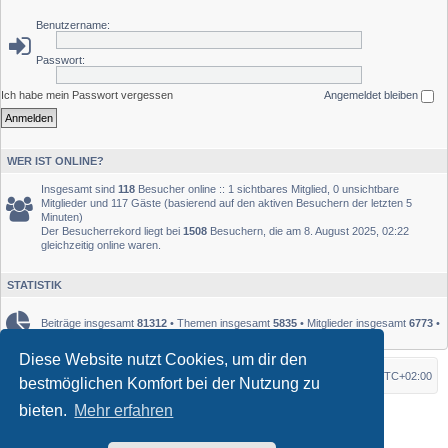
Benutzername:
Passwort:
Ich habe mein Passwort vergessen
Angemeldet bleiben
WER IST ONLINE?
Insgesamt sind
118
Besucher online :: 1 sichtbares Mitglied, 0 unsichtbare
Mitglieder und 117 Gäste (basierend auf den aktiven Besuchern der letzten 5
Minuten)
Der Besucherrekord liegt bei
1508
Besuchern, die am 8. August 2025, 02:22
gleichzeitig online waren.
STATISTIK
Beiträge insgesamt
81312
• Themen insgesamt
5835
• Mitglieder insgesamt
6773
•
Unser neuestes Mitglied:
rutquist
Diese Website nutzt Cookies, um dir den
Startseite
Foren-Übersicht
Alle Zeiten sind
UTC+02:00
bestmöglichen Komfort bei der Nutzung zu
bieten.
Mehr erfahren
*
Original Author:
Brad Veryard
*
Updated to 3.3.x by
MannixMD
*
Style version: 3.4.10