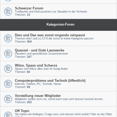
Schweizer Forum
Treffpunkt und Diskussionen zur Situation in der Schweiz
Themen:
13
Kategorien-Foren
Dies und Das was sonst nirgends reinpasst
Themen über und zu CFS die sonst in keine Kategorie passen
Themen:
404
Quassel - und Gute Launeecke
Plaudern und gemütliches Zusammensein
Themen:
167
Witze, Spass und Scherze
Spass und Witze alles was ihr lustig findet
Themen:
60
Computerprobleme und Technik (öffentlich)
Internet, Telefon, PC, Technik, News
Themen:
69
Vorstellung neuer Mitglieder
Mitglieder stellen sich vor, somit kann man sich besser kennen lernen.
Themen:
263
Off Topic
Sie haben ein Anliegen, Frage usw. und wissen nicht wohin? Hier ist der Platz