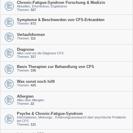
Chronic-Fatigue-Syndrom Forschung & Medizin
Aktuelles, Erkentnisse, Ergebnisse
Themen:
327
Symptome & Beschwerden von CFS-Erkrankten
Themen:
672
Verlaufsformen
Themen:
112
Diagnose
Alles rund um die Diagnose CFS
Themen:
317
Basis Therapien zur Behandlung von CFS
Themen:
336
Was sonst noch hilft
Themen:
425
Allergien
Alles über Allergien
Themen:
22
Psyche & Chronic-Fatigue-Syndrom
Informationen, Meinungs-, Erfahrungsaustausch über psychische Probleme
bei CFS
Themen:
121