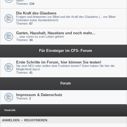
dafür!
Themen:
134
Die Kraft des Glaubens
Fragen und Antworten zur Bibel und der Kraft des Glaubens (…nur Bibel-
Orientiert keine Sonderlehren!)
Themen:
67
Garten, Haushalt, Haustiere und noch mehr...
....was sonst so zum Leben gehört
Themen:
34
Für Einsteiger im CFS- Forum
Erste Schritte im Forum, hier können Sie testen!
Sie sind NEU oder wollen eine Funktion testen? Dann haben Sie hier die
Möglichkeit dazu!
Themen:
41
Forum
Impressum & Datenschutz
Themen:
2
Statistik
ANMELDEN
•
REGISTRIEREN