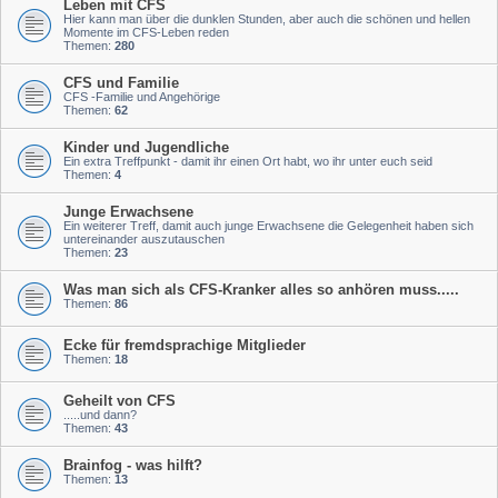
Leben mit CFS
Hier kann man über die dunklen Stunden, aber auch die schönen und hellen
Momente im CFS-Leben reden
Themen:
280
CFS und Familie
CFS -Familie und Angehörige
Themen:
62
Kinder und Jugendliche
Ein extra Treffpunkt - damit ihr einen Ort habt, wo ihr unter euch seid
Themen:
4
Junge Erwachsene
Ein weiterer Treff, damit auch junge Erwachsene die Gelegenheit haben sich
untereinander auszutauschen
Themen:
23
Was man sich als CFS-Kranker alles so anhören muss.....
Themen:
86
Ecke für fremdsprachige Mitglieder
Themen:
18
Geheilt von CFS
.....und dann?
Themen:
43
Brainfog - was hilft?
Themen:
13