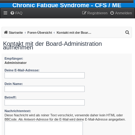
Chronic Fatigue Syndrome - CFS / ME
Forum
FAQ
Registrieren
Anmelden
S
Startseite
Foren-Übersicht
Kontakt mit der Board-Administration aufnehmen
u
Kontakt mit der Board-Administration
aufnehmen
c
h
Empfänger:
e
Administrator
Deine E-Mail-Adresse:
Dein Name:
Betreff:
Nachrichtentext:
Diese Nachricht wird als reiner Text verschickt, verwende daher kein HTML oder
BBCode. Als Antwort-Adresse für die E-Mail wird deine E-Mail-Adresse angegeben.