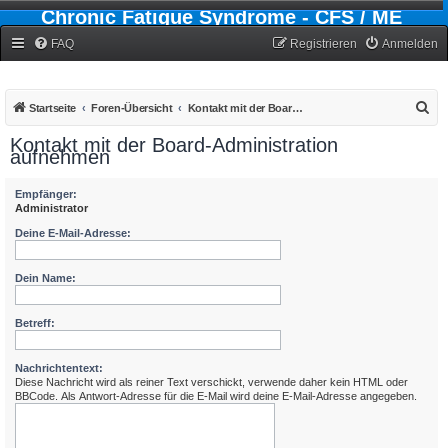
Chronic Fatigue Syndrome - CFS / ME
Forum
FAQ
Registrieren
Anmelden
S
Startseite
Foren-Übersicht
Kontakt mit der Board-Administration aufnehmen
u
Kontakt mit der Board-Administration
aufnehmen
c
h
Empfänger:
e
Administrator
Deine E-Mail-Adresse:
Dein Name:
Betreff:
Nachrichtentext:
Diese Nachricht wird als reiner Text verschickt, verwende daher kein HTML oder
BBCode. Als Antwort-Adresse für die E-Mail wird deine E-Mail-Adresse angegeben.