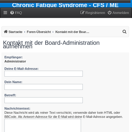
Chronic Fatigue Syndrome - CFS / ME
Forum
FAQ
Registrieren
Anmelden
S
Startseite
Foren-Übersicht
Kontakt mit der Board-Administration aufnehmen
u
Kontakt mit der Board-Administration
aufnehmen
c
h
Empfänger:
e
Administrator
Deine E-Mail-Adresse:
Dein Name:
Betreff:
Nachrichtentext:
Diese Nachricht wird als reiner Text verschickt, verwende daher kein HTML oder
BBCode. Als Antwort-Adresse für die E-Mail wird deine E-Mail-Adresse angegeben.