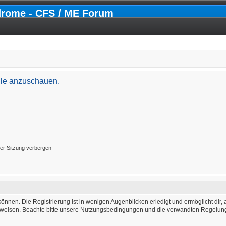
drome - CFS / ME Forum
file anzuschauen.
er Sitzung verbergen
önnen. Die Registrierung ist in wenigen Augenblicken erledigt und ermöglicht dir, 
weisen. Beachte bitte unsere Nutzungsbedingungen und die verwandten Regelungen,