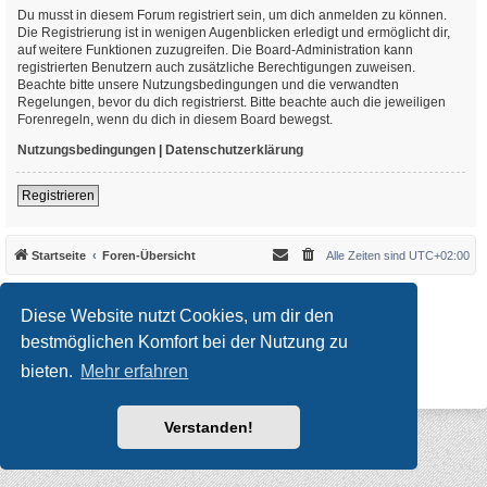
Du musst in diesem Forum registriert sein, um dich anmelden zu können.
Die Registrierung ist in wenigen Augenblicken erledigt und ermöglicht dir,
auf weitere Funktionen zuzugreifen. Die Board-Administration kann
registrierten Benutzern auch zusätzliche Berechtigungen zuweisen.
Beachte bitte unsere Nutzungsbedingungen und die verwandten
Regelungen, bevor du dich registrierst. Bitte beachte auch die jeweiligen
Forenregeln, wenn du dich in diesem Board bewegst.
Nutzungsbedingungen
|
Datenschutzerklärung
Registrieren
Startseite
Foren-Übersicht
Alle Zeiten sind
UTC+02:00
*
Original Author:
Brad Veryard
*
Updated to 3.3.x by
MannixMD
Diese Website nutzt Cookies, um dir den
*
Style version: 3.4.10
Powered by
phpBB
® Forum Software © phpBB Limited
bestmöglichen Komfort bei der Nutzung zu
Deutsche Übersetzung durch
phpBB.de
bieten.
Mehr erfahren
Datenschutz
|
Nutzungsbedingungen
Verstanden!