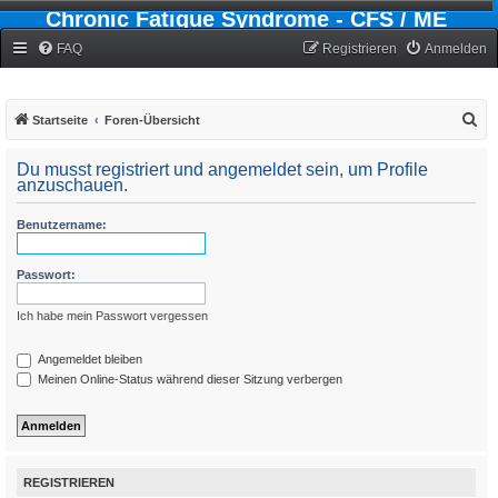
Chronic Fatigue Syndrome - CFS / ME
Forum
FAQ
Registrieren
Anmelden
S
Startseite
Foren-Übersicht
u
Du musst registriert und angemeldet sein, um Profile
c
anzuschauen.
h
Benutzername:
e
Passwort:
Ich habe mein Passwort vergessen
Angemeldet bleiben
Meinen Online-Status während dieser Sitzung verbergen
REGISTRIEREN