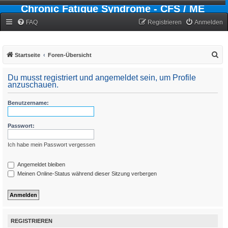
Chronic Fatigue Syndrome - CFS / ME
Forum
FAQ
Registrieren
Anmelden
S
Startseite
Foren-Übersicht
u
Du musst registriert und angemeldet sein, um Profile
c
anzuschauen.
h
Benutzername:
e
Passwort:
Ich habe mein Passwort vergessen
Angemeldet bleiben
Meinen Online-Status während dieser Sitzung verbergen
REGISTRIEREN