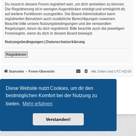
Du musst in diesem Forum registriert sein, um dich anmelden zu können.
Die Registrierung ist in wenigen Augenblicken erledigt und ermöglicht dir,
auf weitere Funktionen zuzugreifen. Die Board-Administration kann
registrierten Benutzern auch zusätzliche Berechtigungen zuweisen.
Beachte bitte unsere Nutzungsbedingungen und die verwandten
Regelungen, bevor du dich registrierst. Bitte beachte auch die jeweiligen
Forenregeln, wenn du dich in diesem Board bewegst.
Nutzungsbedingungen
|
Datenschutzerklärung
Registrieren
Startseite
Foren-Übersicht
Alle Zeiten sind
UTC+02:00
*
Original Author:
Brad Veryard
*
Updated to 3.3.x by
MannixMD
Diese Website nutzt Cookies, um dir den
*
Style version: 3.4.10
Powered by
phpBB
® Forum Software © phpBB Limited
bestmöglichen Komfort bei der Nutzung zu
Deutsche Übersetzung durch
phpBB.de
bieten.
Mehr erfahren
Datenschutz
|
Nutzungsbedingungen
Verstanden!