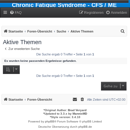
Chronic Fatigue Syndrome - CFS / ME
Forum
FAQ
Registrieren
Anmelden
S
Startseite
Foren-Übersicht
Suche
Aktive Themen
u
Aktive Themen
c
Zur erweiterten Suche
h
Die Suche ergab 0 Treffer • Seite
1
von
1
e
Es wurden keine passenden Ergebnisse gefunden.
Die Suche ergab 0 Treffer • Seite
1
von
1
Gehe zu
Startseite
Foren-Übersicht
Alle Zeiten sind
UTC+02:00
*
Original Author:
Brad Veryard
*
Updated to 3.3.x by
MannixMD
*
Style version: 3.4.10
Powered by
phpBB
® Forum Software © phpBB Limited
Deutsche Übersetzung durch
phpBB.de