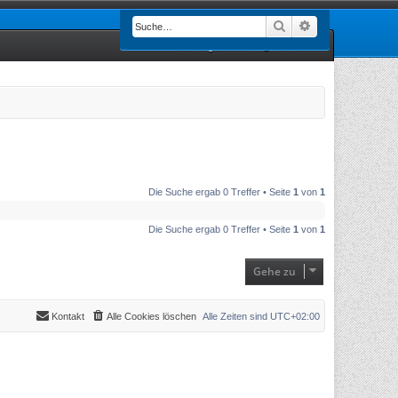
Suche
Erweiterte Such
Registrieren
Anmelden
Die Suche ergab 0 Treffer • Seite
1
von
1
Die Suche ergab 0 Treffer • Seite
1
von
1
Gehe zu
Kontakt
Alle Cookies löschen
Alle Zeiten sind
UTC+02:00