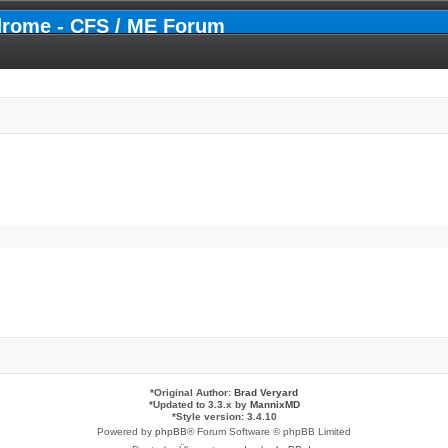
drome - CFS / ME Forum
*
Original Author:
Brad Veryard
*
Updated to 3.3.x by
MannixMD
*
Style version: 3.4.10
Powered by
phpBB
® Forum Software © phpBB Limited