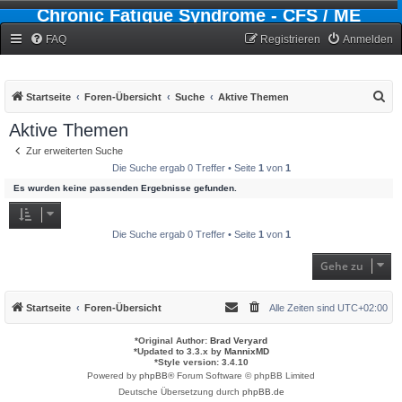
Chronic Fatigue Syndrome - CFS / ME
Forum
FAQ
Registrieren
Anmelden
S
Startseite
Foren-Übersicht
Suche
Aktive Themen
u
Aktive Themen
c
Zur erweiterten Suche
h
Die Suche ergab 0 Treffer • Seite
1
von
1
e
Es wurden keine passenden Ergebnisse gefunden.
Die Suche ergab 0 Treffer • Seite
1
von
1
Gehe zu
Startseite
Foren-Übersicht
Alle Zeiten sind
UTC+02:00
*
Original Author:
Brad Veryard
*
Updated to 3.3.x by
MannixMD
*
Style version: 3.4.10
Powered by
phpBB
® Forum Software © phpBB Limited
Deutsche Übersetzung durch
phpBB.de