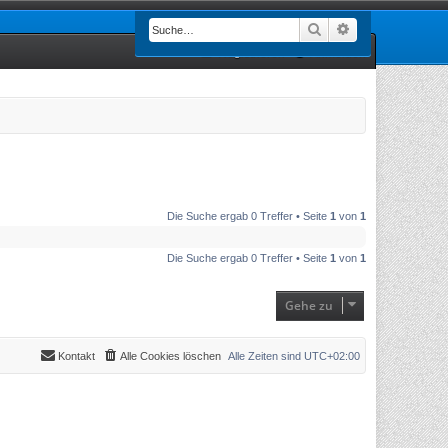
Suche
Erweiterte Such
Registrieren
Anmelden
Die Suche ergab 0 Treffer • Seite
1
von
1
Die Suche ergab 0 Treffer • Seite
1
von
1
Gehe zu
Kontakt
Alle Cookies löschen
Alle Zeiten sind
UTC+02:00