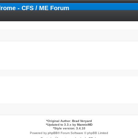
drome - CFS / ME Forum
*
Original Author:
Brad Veryard
*
Updated to 3.3.x by
MannixMD
*
Style version: 3.4.10
Powered by
phpBB
® Forum Software © phpBB Limited