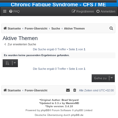
Chronic Fatigue Syndrome - CFS / ME
Forum
FAQ
Registrieren
Anmelden
S
Startseite
Foren-Übersicht
Suche
Aktive Themen
u
Aktive Themen
c
Zur erweiterten Suche
h
Die Suche ergab 0 Treffer • Seite
1
von
1
e
Es wurden keine passenden Ergebnisse gefunden.
Die Suche ergab 0 Treffer • Seite
1
von
1
Gehe zu
Startseite
Foren-Übersicht
Alle Zeiten sind
UTC+02:00
*
Original Author:
Brad Veryard
*
Updated to 3.3.x by
MannixMD
*
Style version: 3.4.10
Powered by
phpBB
® Forum Software © phpBB Limited
Deutsche Übersetzung durch
phpBB.de