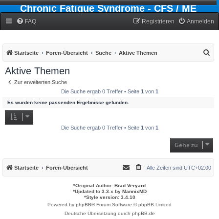
Chronic Fatigue Syndrome - CFS / ME
Forum
FAQ
Registrieren
Anmelden
S
Startseite
Foren-Übersicht
Suche
Aktive Themen
u
Aktive Themen
c
Zur erweiterten Suche
h
Die Suche ergab 0 Treffer • Seite
1
von
1
e
Es wurden keine passenden Ergebnisse gefunden.
Die Suche ergab 0 Treffer • Seite
1
von
1
Gehe zu
Startseite
Foren-Übersicht
Alle Zeiten sind
UTC+02:00
*
Original Author:
Brad Veryard
*
Updated to 3.3.x by
MannixMD
*
Style version: 3.4.10
Powered by
phpBB
® Forum Software © phpBB Limited
Deutsche Übersetzung durch
phpBB.de