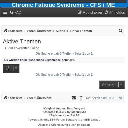
Chronic Fatigue Syndrome - CFS / ME
Forum
FAQ
Registrieren
Anmelden
S
Startseite
Foren-Übersicht
Suche
Aktive Themen
u
Aktive Themen
c
Zur erweiterten Suche
h
Die Suche ergab 0 Treffer • Seite
1
von
1
e
Es wurden keine passenden Ergebnisse gefunden.
Die Suche ergab 0 Treffer • Seite
1
von
1
Gehe zu
Startseite
Foren-Übersicht
Alle Zeiten sind
UTC+02:00
*
Original Author:
Brad Veryard
*
Updated to 3.3.x by
MannixMD
*
Style version: 3.4.10
Powered by
phpBB
® Forum Software © phpBB Limited
Deutsche Übersetzung durch
phpBB.de