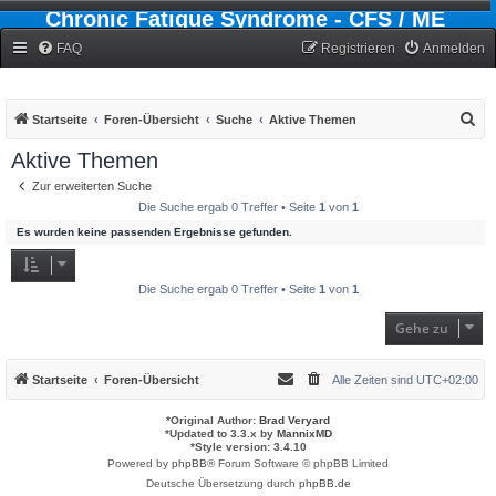
Chronic Fatigue Syndrome - CFS / ME
Forum
FAQ
Registrieren
Anmelden
S
Startseite
Foren-Übersicht
Suche
Aktive Themen
u
Aktive Themen
c
Zur erweiterten Suche
h
Die Suche ergab 0 Treffer • Seite
1
von
1
e
Es wurden keine passenden Ergebnisse gefunden.
Die Suche ergab 0 Treffer • Seite
1
von
1
Gehe zu
Startseite
Foren-Übersicht
Alle Zeiten sind
UTC+02:00
*
Original Author:
Brad Veryard
*
Updated to 3.3.x by
MannixMD
*
Style version: 3.4.10
Powered by
phpBB
® Forum Software © phpBB Limited
Deutsche Übersetzung durch
phpBB.de