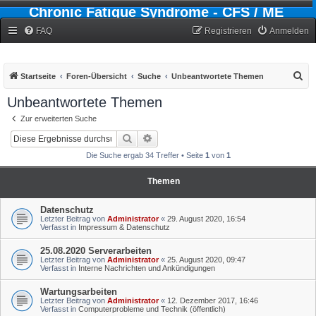
Chronic Fatigue Syndrome - CFS / ME
Forum
FAQ
Registrieren
Anmelden
S
Startseite
Foren-Übersicht
Suche
Unbeantwortete Themen
u
Unbeantwortete Themen
c
Zur erweiterten Suche
h
Suche
Erweiterte Suche
e
Die Suche ergab 34 Treffer • Seite
1
von
1
Themen
Datenschutz
Letzter Beitrag von
Administrator
«
29. August 2020, 16:54
Verfasst in
Impressum & Datenschutz
25.08.2020 Serverarbeiten
Letzter Beitrag von
Administrator
«
25. August 2020, 09:47
Verfasst in
Interne Nachrichten und Ankündigungen
Wartungsarbeiten
Letzter Beitrag von
Administrator
«
12. Dezember 2017, 16:46
Verfasst in
Computerprobleme und Technik (öffentlich)