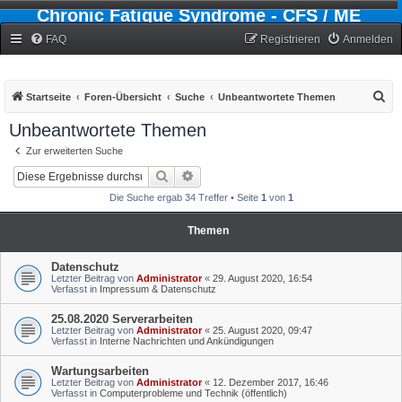
Chronic Fatigue Syndrome - CFS / ME
Forum
FAQ
Registrieren
Anmelden
S
Startseite
Foren-Übersicht
Suche
Unbeantwortete Themen
u
Unbeantwortete Themen
c
Zur erweiterten Suche
h
Suche
Erweiterte Suche
e
Die Suche ergab 34 Treffer • Seite
1
von
1
Themen
Datenschutz
Letzter Beitrag von
Administrator
«
29. August 2020, 16:54
Verfasst in
Impressum & Datenschutz
25.08.2020 Serverarbeiten
Letzter Beitrag von
Administrator
«
25. August 2020, 09:47
Verfasst in
Interne Nachrichten und Ankündigungen
Wartungsarbeiten
Letzter Beitrag von
Administrator
«
12. Dezember 2017, 16:46
Verfasst in
Computerprobleme und Technik (öffentlich)