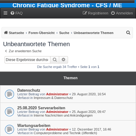
Chronic Fatigue Syndrome - CFS / ME
Forum
FAQ
Registrieren
Anmelden
S
Startseite
Foren-Übersicht
Suche
Unbeantwortete Themen
u
Unbeantwortete Themen
c
Zur erweiterten Suche
h
Suche
Erweiterte Suche
e
Die Suche ergab 34 Treffer • Seite
1
von
1
Themen
Datenschutz
Letzter Beitrag von
Administrator
«
29. August 2020, 16:54
Verfasst in
Impressum & Datenschutz
25.08.2020 Serverarbeiten
Letzter Beitrag von
Administrator
«
25. August 2020, 09:47
Verfasst in
Interne Nachrichten und Ankündigungen
Wartungsarbeiten
Letzter Beitrag von
Administrator
«
12. Dezember 2017, 16:46
Verfasst in
Computerprobleme und Technik (öffentlich)