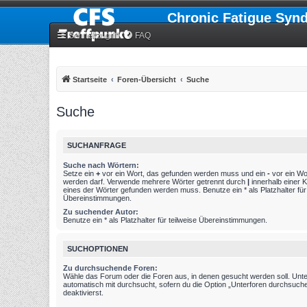
Chronic Fatigue Syn
Schnellzugriff
FAQ
Startseite
Foren-Übersicht
Suche
Suche
SUCHANFRAGE
Suche nach Wörtern:
Setze ein
+
vor ein Wort, das gefunden werden muss und ein
-
vor ein Wo
werden darf. Verwende mehrere Wörter getrennt durch
|
innerhalb einer 
eines der Wörter gefunden werden muss. Benutze ein * als Platzhalter für 
Übereinstimmungen.
Zu suchender Autor:
Benutze ein * als Platzhalter für teilweise Übereinstimmungen.
SUCHOPTIONEN
Zu durchsuchende Foren:
Wähle das Forum oder die Foren aus, in denen gesucht werden soll. Unt
automatisch mit durchsucht, sofern du die Option „Unterforen durchsuche
deaktivierst.