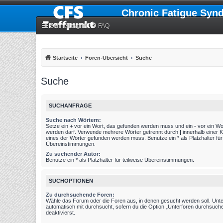
Chronic Fatigue Syn
Schnellzugriff
FAQ
Startseite
Foren-Übersicht
Suche
Suche
SUCHANFRAGE
Suche nach Wörtern:
Setze ein
+
vor ein Wort, das gefunden werden muss und ein
-
vor ein Wo
werden darf. Verwende mehrere Wörter getrennt durch
|
innerhalb einer 
eines der Wörter gefunden werden muss. Benutze ein * als Platzhalter für 
Übereinstimmungen.
Zu suchender Autor:
Benutze ein * als Platzhalter für teilweise Übereinstimmungen.
SUCHOPTIONEN
Zu durchsuchende Foren:
Wähle das Forum oder die Foren aus, in denen gesucht werden soll. Unt
automatisch mit durchsucht, sofern du die Option „Unterforen durchsuche
deaktivierst.