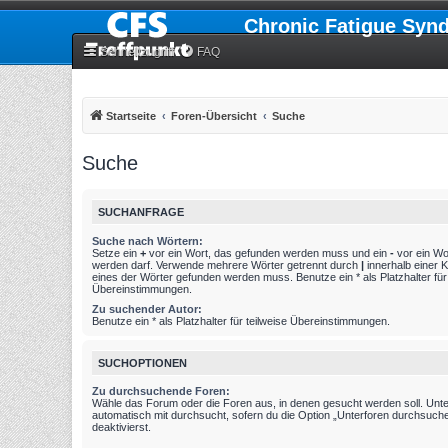
Chronic Fatigue Syn
Schnellzugriff
FAQ
Startseite
Foren-Übersicht
Suche
Suche
SUCHANFRAGE
Suche nach Wörtern:
Setze ein
+
vor ein Wort, das gefunden werden muss und ein
-
vor ein Wo
werden darf. Verwende mehrere Wörter getrennt durch
|
innerhalb einer 
eines der Wörter gefunden werden muss. Benutze ein * als Platzhalter für 
Übereinstimmungen.
Zu suchender Autor:
Benutze ein * als Platzhalter für teilweise Übereinstimmungen.
SUCHOPTIONEN
Zu durchsuchende Foren:
Wähle das Forum oder die Foren aus, in denen gesucht werden soll. Unt
automatisch mit durchsucht, sofern du die Option „Unterforen durchsuche
deaktivierst.