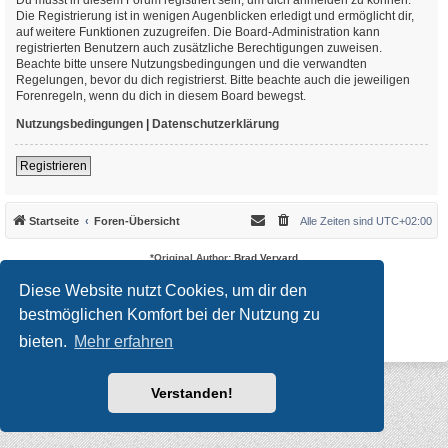
Die Registrierung ist in wenigen Augenblicken erledigt und ermöglicht dir,
auf weitere Funktionen zuzugreifen. Die Board-Administration kann
registrierten Benutzern auch zusätzliche Berechtigungen zuweisen.
Beachte bitte unsere Nutzungsbedingungen und die verwandten
Regelungen, bevor du dich registrierst. Bitte beachte auch die jeweiligen
Forenregeln, wenn du dich in diesem Board bewegst.
Nutzungsbedingungen
|
Datenschutzerklärung
Registrieren
Startseite
Foren-Übersicht
Alle Zeiten sind
UTC+02:00
*
Original Author:
Brad Veryard
*
Updated to 3.3.x by
MannixMD
*
Style version: 3.4.10
Diese Website nutzt Cookies, um dir den
Powered by
phpBB
® Forum Software © phpBB Limited
bestmöglichen Komfort bei der Nutzung zu
Deutsche Übersetzung durch
phpBB.de
Datenschutz
|
Nutzungsbedingungen
bieten.
Mehr erfahren
Verstanden!