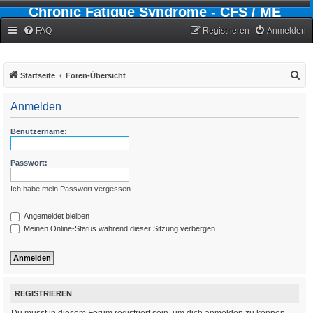
Chronic Fatigue Syndrome - CFS / ME
Forum
FAQ
Registrieren
Anmelden
S
Startseite
Foren-Übersicht
u
Anmelden
c
h
Benutzername:
e
Passwort:
Ich habe mein Passwort vergessen
Angemeldet bleiben
Meinen Online-Status während dieser Sitzung verbergen
REGISTRIEREN
Du musst in diesem Forum registriert sein, um dich anmelden zu können.