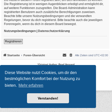
Die Registrierung ist in wenigen Augenblicken erledigt und ermöglicht dir,
auf weitere Funktionen zuzugreifen. Die Board-Administration kann
registrierten Benutzern auch zusätzliche Berechtigungen zuweisen.
Beachte bitte unsere Nutzungsbedingungen und die verwandten
Regelungen, bevor du dich registrierst. Bitte beachte auch die jeweiligen
Forenregeln, wenn du dich in diesem Board bewegst.
Nutzungsbedingungen
|
Datenschutzerklärung
Registrieren
Startseite
Foren-Übersicht
Alle Zeiten sind
UTC+02:00
*
Original Author:
Brad Veryard
*
Updated to 3.3.x by
MannixMD
*
Style version: 3.4.10
Diese Website nutzt Cookies, um dir den
Powered by
phpBB
® Forum Software © phpBB Limited
bestmöglichen Komfort bei der Nutzung zu
Deutsche Übersetzung durch
phpBB.de
Datenschutz
|
Nutzungsbedingungen
bieten.
Mehr erfahren
Verstanden!