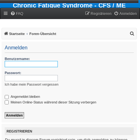
Chronic Fatigue Syndrome - CFS / ME
Forum
FAQ
Registrieren
Anmelden
S
Startseite
Foren-Übersicht
u
Anmelden
c
h
Benutzername:
e
Passwort:
Ich habe mein Passwort vergessen
Angemeldet bleiben
Meinen Online-Status während dieser Sitzung verbergen
REGISTRIEREN
Du musst in diesem Forum registriert sein, um dich anmelden zu können.