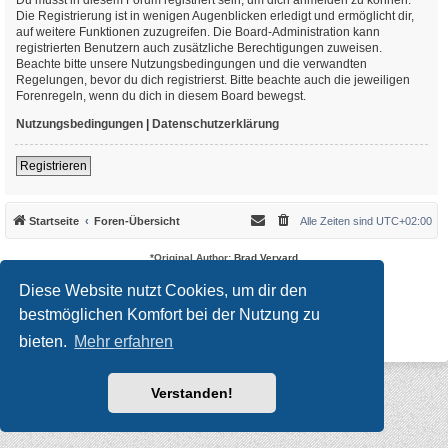
Die Registrierung ist in wenigen Augenblicken erledigt und ermöglicht dir,
auf weitere Funktionen zuzugreifen. Die Board-Administration kann
registrierten Benutzern auch zusätzliche Berechtigungen zuweisen.
Beachte bitte unsere Nutzungsbedingungen und die verwandten
Regelungen, bevor du dich registrierst. Bitte beachte auch die jeweiligen
Forenregeln, wenn du dich in diesem Board bewegst.
Nutzungsbedingungen
|
Datenschutzerklärung
Registrieren
Startseite
Foren-Übersicht
Alle Zeiten sind
UTC+02:00
*
Original Author:
Brad Veryard
*
Updated to 3.3.x by
MannixMD
*
Style version: 3.4.10
Diese Website nutzt Cookies, um dir den
Powered by
phpBB
® Forum Software © phpBB Limited
bestmöglichen Komfort bei der Nutzung zu
Deutsche Übersetzung durch
phpBB.de
Datenschutz
|
Nutzungsbedingungen
bieten.
Mehr erfahren
Verstanden!