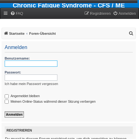
Chronic Fatigue Syndrome - CFS / ME
Forum
FAQ
Registrieren
Anmelden
S
Startseite
Foren-Übersicht
u
Anmelden
c
h
Benutzername:
e
Passwort:
Ich habe mein Passwort vergessen
Angemeldet bleiben
Meinen Online-Status während dieser Sitzung verbergen
REGISTRIEREN
Du musst in diesem Forum registriert sein, um dich anmelden zu können.