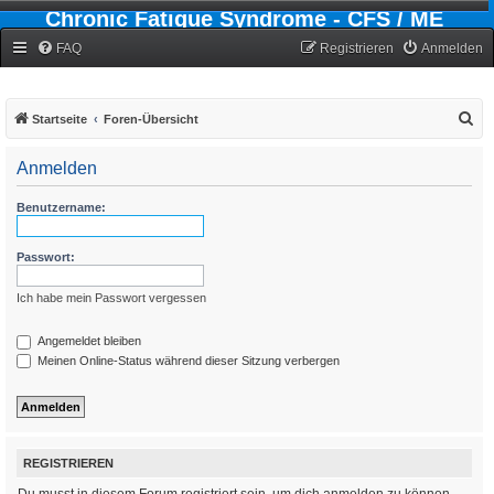
Chronic Fatigue Syndrome - CFS / ME
Forum
FAQ
Registrieren
Anmelden
S
Startseite
Foren-Übersicht
u
Anmelden
c
h
Benutzername:
e
Passwort:
Ich habe mein Passwort vergessen
Angemeldet bleiben
Meinen Online-Status während dieser Sitzung verbergen
REGISTRIEREN
Du musst in diesem Forum registriert sein, um dich anmelden zu können.