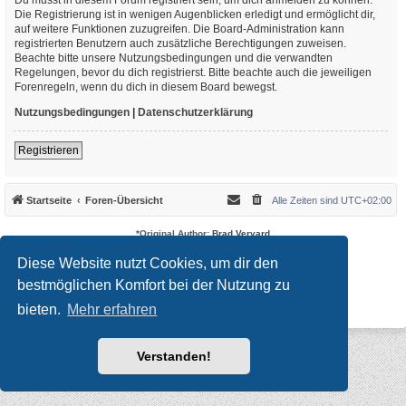
Die Registrierung ist in wenigen Augenblicken erledigt und ermöglicht dir,
auf weitere Funktionen zuzugreifen. Die Board-Administration kann
registrierten Benutzern auch zusätzliche Berechtigungen zuweisen.
Beachte bitte unsere Nutzungsbedingungen und die verwandten
Regelungen, bevor du dich registrierst. Bitte beachte auch die jeweiligen
Forenregeln, wenn du dich in diesem Board bewegst.
Nutzungsbedingungen
|
Datenschutzerklärung
Registrieren
Startseite
Foren-Übersicht
Alle Zeiten sind
UTC+02:00
*
Original Author:
Brad Veryard
*
Updated to 3.3.x by
MannixMD
*
Style version: 3.4.10
Diese Website nutzt Cookies, um dir den
Powered by
phpBB
® Forum Software © phpBB Limited
bestmöglichen Komfort bei der Nutzung zu
Deutsche Übersetzung durch
phpBB.de
Datenschutz
|
Nutzungsbedingungen
bieten.
Mehr erfahren
Verstanden!