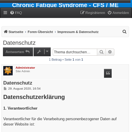
Chronic Fatigue Syndrome - CFS / ME
Forum
FAQ
Registrieren
Anmelden
S
Startseite
Foren-Übersicht
Impressum & Datenschutz
u
Datenschutz
c
Antworten
Suche
Erweiterte
h
1 Beitrag • Seite
1
von
1
e
Administrator
Site Admin
Datenschutz
B
29. August 2020, 16:54
e
Datenschutzerklärung
i
t
r
a
1. Verantwortlicher
g
Verantwortlicher für die Verarbeitung personenbezogener Daten auf
dieser Website ist: