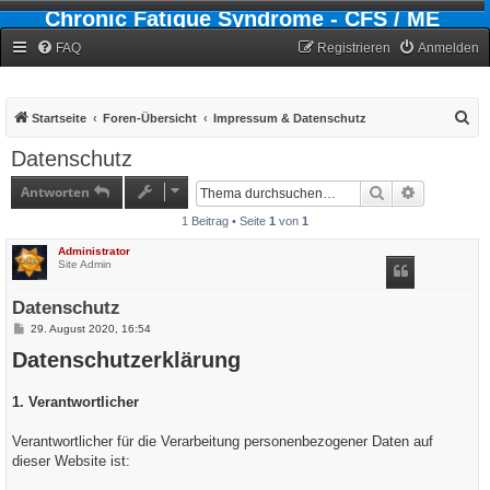
Chronic Fatigue Syndrome - CFS / ME
Forum
FAQ
Registrieren
Anmelden
S
Startseite
Foren-Übersicht
Impressum & Datenschutz
u
Datenschutz
c
Antworten
Suche
Erweiterte
h
1 Beitrag • Seite
1
von
1
e
Administrator
Site Admin
Datenschutz
B
29. August 2020, 16:54
e
Datenschutzerklärung
i
t
r
a
1. Verantwortlicher
g
Verantwortlicher für die Verarbeitung personenbezogener Daten auf
dieser Website ist: