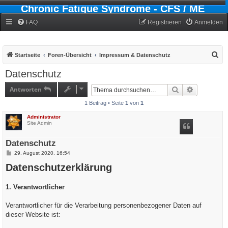
Chronic Fatigue Syndrome - CFS / ME
Forum
FAQ
Registrieren
Anmelden
S
Startseite
Foren-Übersicht
Impressum & Datenschutz
u
Datenschutz
c
Antworten
Suche
Erweiterte
h
1 Beitrag • Seite
1
von
1
e
Administrator
Site Admin
Datenschutz
B
29. August 2020, 16:54
e
Datenschutzerklärung
i
t
r
a
1. Verantwortlicher
g
Verantwortlicher für die Verarbeitung personenbezogener Daten auf
dieser Website ist: