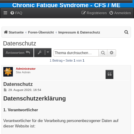
Chronic Fatigue Syndrome - CFS / ME
Forum
FAQ
Registrieren
Anmelden
S
Startseite
Foren-Übersicht
Impressum & Datenschutz
u
Datenschutz
c
Antworten
Suche
Erweiterte
h
1 Beitrag • Seite
1
von
1
e
Administrator
Site Admin
Datenschutz
B
29. August 2020, 16:54
e
Datenschutzerklärung
i
t
r
a
1. Verantwortlicher
g
Verantwortlicher für die Verarbeitung personenbezogener Daten auf
dieser Website ist: