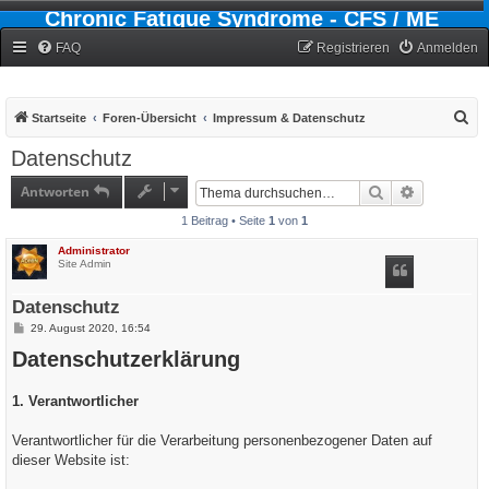
Chronic Fatigue Syndrome - CFS / ME
Forum
FAQ
Registrieren
Anmelden
S
Startseite
Foren-Übersicht
Impressum & Datenschutz
u
Datenschutz
c
Antworten
Suche
Erweiterte
h
1 Beitrag • Seite
1
von
1
e
Administrator
Site Admin
Datenschutz
B
29. August 2020, 16:54
e
Datenschutzerklärung
i
t
r
a
1. Verantwortlicher
g
Verantwortlicher für die Verarbeitung personenbezogener Daten auf
dieser Website ist: