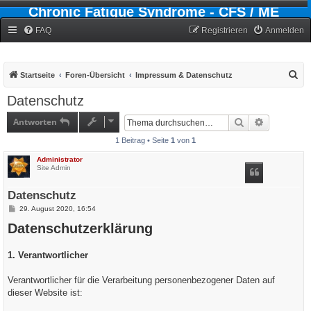
Chronic Fatigue Syndrome - CFS / ME
Forum
FAQ
Registrieren
Anmelden
S
Startseite
Foren-Übersicht
Impressum & Datenschutz
u
Datenschutz
c
Antworten
Suche
Erweiterte
h
1 Beitrag • Seite
1
von
1
e
Administrator
Site Admin
Datenschutz
B
29. August 2020, 16:54
e
Datenschutzerklärung
i
t
r
a
1. Verantwortlicher
g
Verantwortlicher für die Verarbeitung personenbezogener Daten auf
dieser Website ist: