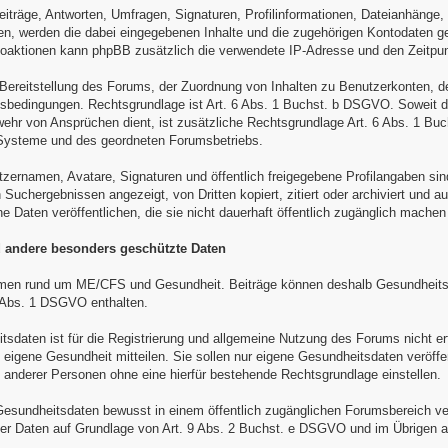
eiträge, Antworten, Umfragen, Signaturen, Profilinformationen, Dateianhänge
, werden die dabei eingegebenen Inhalte und die zugehörigen Kontodaten ge
toaktionen kann phpBB zusätzlich die verwendete IP-Adresse und den Zeitpun
r Bereitstellung des Forums, der Zuordnung von Inhalten zu Benutzerkonten, 
bedingungen. Rechtsgrundlage ist Art. 6 Abs. 1 Buchst. b DSGVO. Soweit die
ehr von Ansprüchen dient, ist zusätzliche Rechtsgrundlage Art. 6 Abs. 1 Buc
-Systeme und des geordneten Forumsbetriebs.
tzernamen, Avatare, Signaturen und öffentlich freigegebene Profilangaben sin
Suchergebnissen angezeigt, von Dritten kopiert, zitiert oder archiviert und a
ne Daten veröffentlichen, die sie nicht dauerhaft öffentlich zugänglich mache
 andere besonders geschützte Daten
en rund um ME/CFS und Gesundheit. Beiträge können deshalb Gesundheits
9 Abs. 1 DSGVO enthalten.
sdaten ist für die Registrierung und allgemeine Nutzung des Forums nicht erf
e eigene Gesundheit mitteilen. Sie sollen nur eigene Gesundheitsdaten veröf
nderer Personen ohne eine hierfür bestehende Rechtsgrundlage einstellen.
esundheitsdaten bewusst in einem öffentlich zugänglichen Forumsbereich veröff
er Daten auf Grundlage von Art. 9 Abs. 2 Buchst. e DSGVO und im Übrigen a