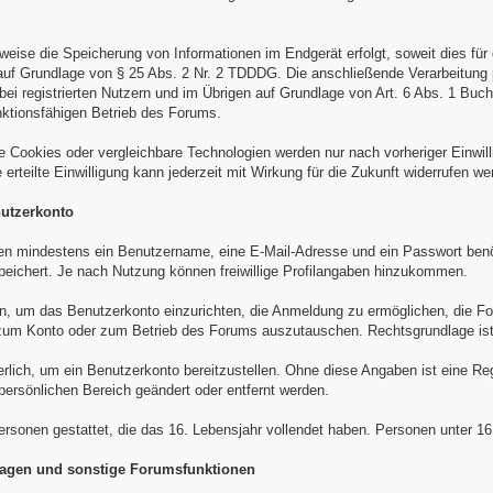
sweise die Speicherung von Informationen im Endgerät erfolgt, soweit dies f
t, auf Grundlage von § 25 Abs. 2 Nr. 2 TDDDG. Die anschließende Verarbeitung
i registrierten Nutzern und im Übrigen auf Grundlage von Art. 6 Abs. 1 Buch
nktionsfähigen Betrieb des Forums.
e Cookies oder vergleichbare Technologien werden nur nach vorheriger Einwi
rteilte Einwilligung kann jederzeit mit Wirkung für die Zukunft widerrufen we
nutzerkonto
den mindestens ein Benutzername, eine E-Mail-Adresse und ein Passwort benöt
peichert. Je nach Nutzung können freiwillige Profilangaben hinzukommen.
en, um das Benutzerkonto einzurichten, die Anmeldung zu ermöglichen, die F
n zum Konto oder zum Betrieb des Forums auszutauschen. Rechtsgrundlage is
erlich, um ein Benutzerkonto bereitzustellen. Ohne diese Angaben ist eine Reg
 persönlichen Bereich geändert oder entfernt werden.
Personen gestattet, die das 16. Lebensjahr vollendet haben. Personen unter 1
mfragen und sonstige Forumsfunktionen