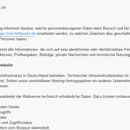
t.de
ng informiert darüber, welche personenbezogenen Daten beim Besuch und be
tps://cfs-treffpunkt.de
verarbeitet werden, zu welchen Zwecken dies geschieht,
 Personen haben.
d alle Informationen, die sich auf eine identifizierte oder identifizierbare
essen, Profilangaben, Beiträge, private Nachrichten und technische Nutzun
tokolle
rinfrastruktur in Deutschland betrieben. Technischer Infrastrukturbetreiber is
. Sofern unser unmittelbarer Hosting-Vertragspartner ein anderes Unternehmen
ennen:
erarbeitet der Webserver technisch erforderliche Daten. Dazu können insbeso
enden Geräts
ugriffs
atei
 und Zugriffsstatus
ofern vom Browser übermittelt