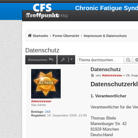
Chronic Fatigue Syn
Schnellzugriff
FAQ
Startseite
Foren-Übersicht
Impressum & Datenschutz
Datenschutz
Antworten
Suc
Datenschutz
B
von
Administrator
»
29. Aug
e
Datenschutzerk
i
t
r
a
1. Verantwortlicher
g
Administrator
Site Admin
Verantwortlicher für die V
Beiträge:
244
Registriert:
19. September 2006, 13:56
Thomas Bleile
Marienburger Str. 42
81929 München
Deutschland