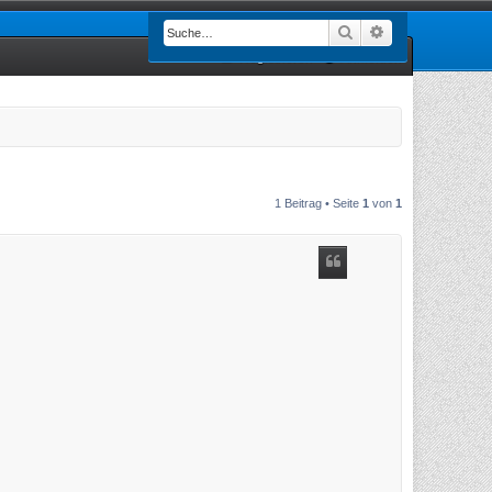
Suche
Erweiterte Such
Registrieren
Anmelden
1 Beitrag • Seite
1
von
1