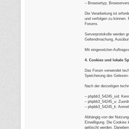
– Browsertyp, Browserver
Die Verarbeitung ist erfor
und verfolgen zu können. 
Forums.
Serverprotokolle werden gr
Geltendmachung, Ausübung 
Mit eingesetzten Auftrags
4. Cookies und lokale S
Das Forum verwendet tech
Speicherung des Gelesen-
Nach der derzeitigen tech
– phpbb3_54245_sid: Kenn
– phpbb3_54245_u: Zuordn
– phpbb3_54245_k: Anmelde
Abhängig von der Nutzung
Einwilligung. Die Cookies
gelöscht werden. Daneben 