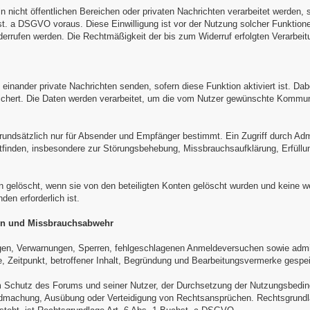
 nicht öffentlichen Bereichen oder privaten Nachrichten verarbeitet werden, 
. a DSGVO voraus. Diese Einwilligung ist vor der Nutzung solcher Funktionen
derrufen werden. Die Rechtmäßigkeit der bis zum Widerruf erfolgten Verarbeitu
 einander private Nachrichten senden, sofern diese Funktion aktiviert ist. Da
eichert. Die Daten werden verarbeitet, um die vom Nutzer gewünschte Kommunik
rundsätzlich nur für Absender und Empfänger bestimmt. Ein Zugriff durch Adm
ttfinden, insbesondere zur Störungsbehebung, Missbrauchsaufklärung, Erfüllun
n gelöscht, wenn sie von den beteiligten Konten gelöscht wurden und keine w
en erforderlich ist.
en und Missbrauchsabwehr
gen, Verwarnungen, Sperren, fehlgeschlagenen Anmeldeversuchen sowie adm
 Zeitpunkt, betroffener Inhalt, Begründung und Bearbeitungsvermerke gespei
em Schutz des Forums und seiner Nutzer, der Durchsetzung der Nutzungsbedi
dmachung, Ausübung oder Verteidigung von Rechtsansprüchen. Rechtsgrundla