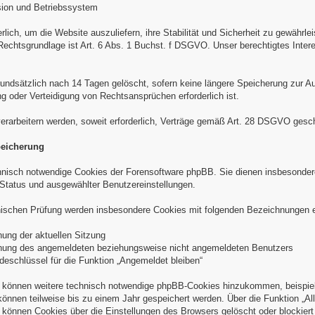
sion und Betriebssystem
derlich, um die Website auszuliefern, ihre Stabilität und Sicherheit zu gewährl
Rechtsgrundlage ist Art. 6 Abs. 1 Buchst. f DSGVO. Unser berechtigtes Intere
undsätzlich nach 14 Tagen gelöscht, sofern keine längere Speicherung zur Auf
oder Verteidigung von Rechtsansprüchen erforderlich ist.
verarbeitern werden, soweit erforderlich, Verträge gemäß Art. 28 DSGVO gesc
peicherung
nisch notwendige Cookies der Forensoftware phpBB. Sie dienen insbesondere
Status und ausgewählter Benutzereinstellungen.
nischen Prüfung werden insbesondere Cookies mit folgenden Bezeichnungen e
ung der aktuellen Sitzung
ung des angemeldeten beziehungsweise nicht angemeldeten Benutzers
schlüssel für die Funktion „Angemeldet bleiben“
 können weitere technisch notwendige phpBB-Cookies hinzukommen, beispiels
 können teilweise bis zu einem Jahr gespeichert werden. Über die Funktion „
können Cookies über die Einstellungen des Browsers gelöscht oder blockier