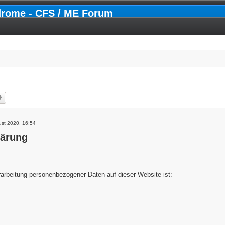
drome - CFS / ME Forum
he
Erweiterte Suche
ust 2020, 16:54
lärung
erarbeitung personenbezogener Daten auf dieser Website ist: