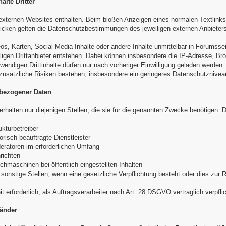
alte Dritter
externen Websites enthalten. Beim bloßen Anzeigen eines normalen Textlinks
licken gelten die Datenschutzbestimmungen des jeweiligen externen Anbieters
eos, Karten, Social-Media-Inhalte oder andere Inhalte unmittelbar in Forumsse
ligen Drittanbieter entstehen. Dabei können insbesondere die IP-Adresse, Br
wendigen Drittinhalte dürfen nur nach vorheriger Einwilligung geladen werden.
usätzliche Risiken bestehen, insbesondere ein geringeres Datenschutznivea
bezogener Daten
halten nur diejenigen Stellen, die sie für die genannten Zwecke benötigen.
ukturbetreiber
orisch beauftragte Dienstleister
eratoren im erforderlichen Umfang
richten
uchmaschinen bei öffentlich eingestellten Inhalten
sonstige Stellen, wenn eine gesetzliche Verpflichtung besteht oder dies zur Re
t erforderlich, als Auftragsverarbeiter nach Art. 28 DSGVO vertraglich verpflic
länder