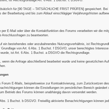
esteht, ist Rechtsgrundlage Art. 6 Abs. 1 Buchst. c DSGVO.
dsätzlich für [90 TAGE – TATSÄCHLICHE FRIST PRÜFEN] gespeichert. Bei kon
 der Bearbeitung und bis zum Ablauf einschlägiger Verjährungsfristen aufbew
per E-Mail oder über die Kontaktfunktion des Forums verarbeiten wir die mit
e Anschlussfragen zu beantworten.
auf ein bestehendes oder anzubahnendes Nutzungsverhältnis, ist Rechtsgrund
uf Grundlage von Art. 6 Abs. 1 Buchst. f DSGVO; unser berechtigtes Interesse
t wurde, ist Art. 6 Abs. 1 Buchst. a DSGVO die Rechtsgrundlage.
, wenn die Anfrage abschließend bearbeitet wurde und keine gesetzlichen Auf
hen.
gungen
Forum E-Mails, beispielsweise zur Kontoaktivierung, zum Zurücksetzen des 
nachrichtigungen können die Einstellungen im persönlichen Bereich geändert w
um Betrieb des Forums können unabhängig davon versendet werden.
 Abs. 1 Buchst. b DSGVO. Freiwillig aktivierte Benachrichtigungen können jed