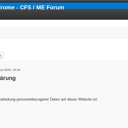
drome - CFS / ME Forum
he
Erweiterte Suche
ust 2020, 16:54
lärung
erarbeitung personenbezogener Daten auf dieser Website ist: