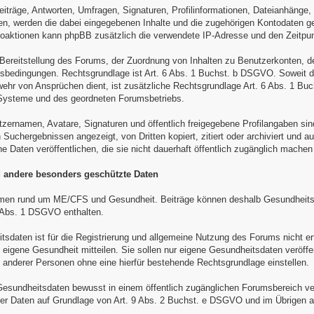
eiträge, Antworten, Umfragen, Signaturen, Profilinformationen, Dateianhänge
, werden die dabei eingegebenen Inhalte und die zugehörigen Kontodaten ge
toaktionen kann phpBB zusätzlich die verwendete IP-Adresse und den Zeitpun
r Bereitstellung des Forums, der Zuordnung von Inhalten zu Benutzerkonten, 
bedingungen. Rechtsgrundlage ist Art. 6 Abs. 1 Buchst. b DSGVO. Soweit die
ehr von Ansprüchen dient, ist zusätzliche Rechtsgrundlage Art. 6 Abs. 1 Buc
-Systeme und des geordneten Forumsbetriebs.
tzernamen, Avatare, Signaturen und öffentlich freigegebene Profilangaben sin
Suchergebnissen angezeigt, von Dritten kopiert, zitiert oder archiviert und a
ne Daten veröffentlichen, die sie nicht dauerhaft öffentlich zugänglich mache
 andere besonders geschützte Daten
en rund um ME/CFS und Gesundheit. Beiträge können deshalb Gesundheits
9 Abs. 1 DSGVO enthalten.
sdaten ist für die Registrierung und allgemeine Nutzung des Forums nicht erf
e eigene Gesundheit mitteilen. Sie sollen nur eigene Gesundheitsdaten veröf
nderer Personen ohne eine hierfür bestehende Rechtsgrundlage einstellen.
esundheitsdaten bewusst in einem öffentlich zugänglichen Forumsbereich veröff
er Daten auf Grundlage von Art. 9 Abs. 2 Buchst. e DSGVO und im Übrigen a