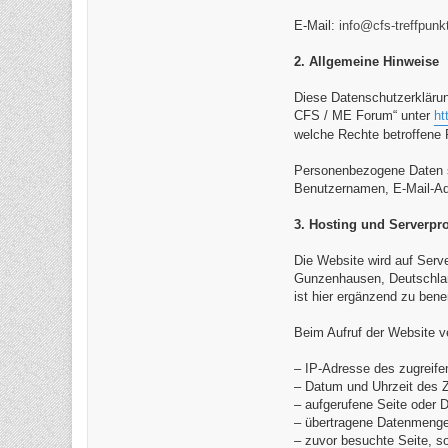
E-Mail:
info@cfs-treffpunk
2. Allgemeine Hinweise
Diese Datenschutzerkläru
CFS / ME Forum“ unter
ht
welche Rechte betroffene
Personenbezogene Daten sin
Benutzernamen, E-Mail-Adr
3. Hosting und Serverpro
Die Website wird auf Serve
Gunzenhausen, Deutschland
ist hier ergänzend zu ben
Beim Aufruf der Website v
– IP-Adresse des zugreif
– Datum und Uhrzeit des Z
– aufgerufene Seite oder D
– übertragene Datenmenge
– zuvor besuchte Seite, s