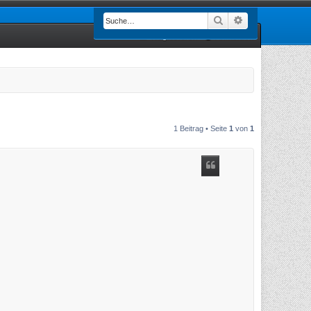
Suche
Erweiterte Such
Registrieren
Anmelden
1 Beitrag • Seite
1
von
1