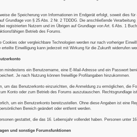
sweise die Speicherung von Informationen im Endgerät erfolgt, soweit dies f
t, auf Grundlage von § 25 Abs. 2 Nr. 2 TDDDG. Die anschließende Verarbeitung
i registrierten Nutzern und im Übrigen auf Grundlage von Art. 6 Abs. 1 Buch
nktionsfähigen Betrieb des Forums.
e Cookies oder vergleichbare Technologien werden nur nach vorheriger Einwi
rteilte Einwilligung kann jederzeit mit Wirkung für die Zukunft widerrufen we
nutzerkonto
den mindestens ein Benutzername, eine E-Mail-Adresse und ein Passwort benöt
peichert. Je nach Nutzung können freiwillige Profilangaben hinzukommen.
en, um das Benutzerkonto einzurichten, die Anmeldung zu ermöglichen, die F
n zum Konto oder zum Betrieb des Forums auszutauschen. Rechtsgrundlage is
erlich, um ein Benutzerkonto bereitzustellen. Ohne diese Angaben ist eine Reg
 persönlichen Bereich geändert oder entfernt werden.
Personen gestattet, die das 16. Lebensjahr vollendet haben. Personen unter 1
mfragen und sonstige Forumsfunktionen