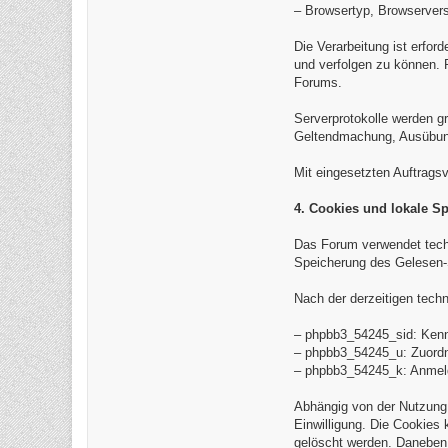
– Browsertyp, Browserver
Die Verarbeitung ist erfor
und verfolgen zu können. 
Forums.
Serverprotokolle werden gr
Geltendmachung, Ausübung 
Mit eingesetzten Auftrags
4. Cookies und lokale S
Das Forum verwendet tech
Speicherung des Gelesen-
Nach der derzeitigen tech
– phpbb3_54245_sid: Kenn
– phpbb3_54245_u: Zuordn
– phpbb3_54245_k: Anmelde
Abhängig von der Nutzung
Einwilligung. Die Cookies
gelöscht werden. Daneben 