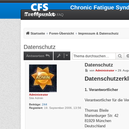
Chronic Fatigue Syn
Schnellzugriff
FAQ
Startseite
Foren-Übersicht
Impressum & Datenschutz
Datenschutz
Antworten
Suc
Datenschutz
B
von
Administrator
»
29. Aug
e
Datenschutzerk
i
t
r
a
1. Verantwortlicher
g
Administrator
Site Admin
Verantwortlicher für die V
Beiträge:
244
Registriert:
19. September 2006, 13:56
Thomas Bleile
Marienburger Str. 42
81929 München
Deutschland