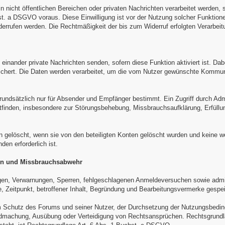
 nicht öffentlichen Bereichen oder privaten Nachrichten verarbeitet werden, 
. a DSGVO voraus. Diese Einwilligung ist vor der Nutzung solcher Funktionen
derrufen werden. Die Rechtmäßigkeit der bis zum Widerruf erfolgten Verarbeitu
 einander private Nachrichten senden, sofern diese Funktion aktiviert ist. Da
eichert. Die Daten werden verarbeitet, um die vom Nutzer gewünschte Kommunik
rundsätzlich nur für Absender und Empfänger bestimmt. Ein Zugriff durch Adm
ttfinden, insbesondere zur Störungsbehebung, Missbrauchsaufklärung, Erfüllun
n gelöscht, wenn sie von den beteiligten Konten gelöscht wurden und keine w
en erforderlich ist.
en und Missbrauchsabwehr
gen, Verwarnungen, Sperren, fehlgeschlagenen Anmeldeversuchen sowie adm
 Zeitpunkt, betroffener Inhalt, Begründung und Bearbeitungsvermerke gespei
em Schutz des Forums und seiner Nutzer, der Durchsetzung der Nutzungsbedi
dmachung, Ausübung oder Verteidigung von Rechtsansprüchen. Rechtsgrundla